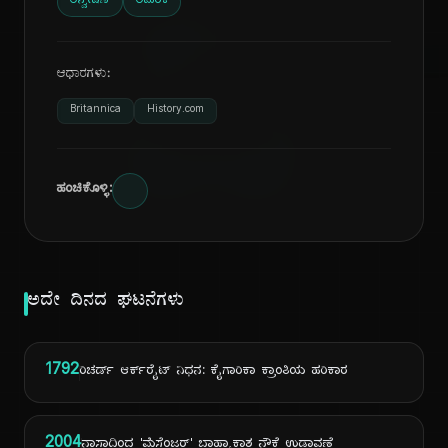
ದಿ
ಅನ್ವೇಷಣೆ
ಅಮೆರಿಕ
ಆಧಾರಗಳು:
Britannica
History.com
ಹಂಚಿಕೊಳ್ಳಿ:
ಅದೇ ದಿನದ ಘಟನೆಗಳು
1792
ರಿಚರ್ಡ್ ಆರ್ಕ್‌ರೈಟ್ ನಿಧನ: ಕೈಗಾರಿಕಾ ಕ್ರಾಂತಿಯ ಹರಿಕಾರ
2004
ನಾಸಾದಿಂದ 'ಮೆಸೆಂಜರ್' ಬಾಹ್ಯಾಕಾಶ ನೌಕೆ ಉಡಾವಣೆ