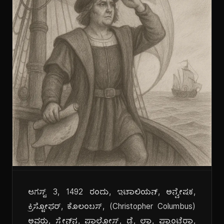
ಆಗಸ್ಟ್ 3, 1492 ರಂದು, ಇಟಾಲಿಯನ್, ಅನ್ವೇಷಕ,
ಕ್ರಿಸ್ಟೋಫರ್, ಕೊಲಂಬಸ್, (Christopher Columbus)
ಅವರು, ಸ್ಪೇನ್‌ನ, ಪಾಲೋಸ್, ಡೆ, ಲಾ, ಫ್ರಾಂಟೆರಾ,