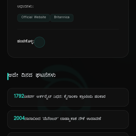
ಆಧಾರಗಳು:
Official Website
Britannica
ಹಂಚಿಕೊಳ್ಳಿ:
ದಿ
ಅದೇ ದಿನದ ಘಟನೆಗಳು
1792
ರಿಚರ್ಡ್ ಆರ್ಕ್‌ರೈಟ್ ನಿಧನ: ಕೈಗಾರಿಕಾ ಕ್ರಾಂತಿಯ ಹರಿಕಾರ
2004
ನಾಸಾದಿಂದ 'ಮೆಸೆಂಜರ್' ಬಾಹ್ಯಾಕಾಶ ನೌಕೆ ಉಡಾವಣೆ