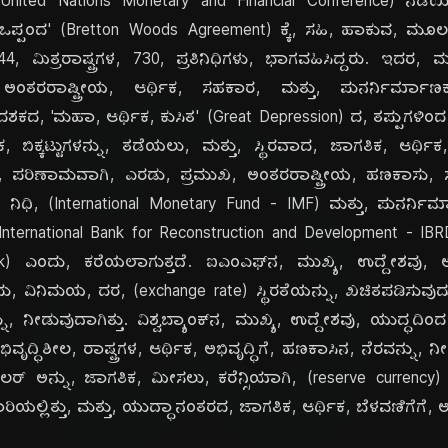
' (United Nations Monetary and Financial Conference) ನಡ
ಡ್ಸ್, ಒಪ್ಪಂದ' (Bretton Woods Agreement) ಕ್ಕೆ, ಸಹಿ, ಹಾಕುವ, 
ದಿ
 44, ಮಿತ್ರರಾಷ್ಟ್ರಗಳ, 730, ಪ್ರತಿನಿಧಿಗಳು, ಭಾಗವಹಿಸಿದ್ದರು. ಇದರ,
ರರಾಷ್ಟ್ರೀಯ, ಆರ್ಥಿಕ, ಸಹಕಾರ, ಮತ್ತು, ಪುನರ್ನಿರ್ಮಾಣಕ್ಕಾ
 ದಶಕದ, 'ಮಹಾ, ಆರ್ಥಿಕ, ಕುಸಿತ' (Great Depression) ದ, ತಪ್ಪುಗಳಿಂ
ಕ, ಬಿಕ್ಕಟ್ಟುಗಳನ್ನು, ತಡೆಯಲು, ಮತ್ತು, ಸ್ಥಿರವಾದ, ಜಾಗತಿಕ, ಆರ್ಥಿಕ, 
, ಪರಿಣಾಮವಾಗಿ, ಎರಡು, ಪ್ರಮುಖ, ಅಂತರರಾಷ್ಟ್ರೀಯ, ಹಣಕಾಸು, ಸಂ
ಿಧಿ, (International Monetary Fund - IMF) ಮತ್ತು, ಪುನರ್ನಿರ್ಮ
(International Bank for Reconstruction and Development - IB
Bank) ಎಂದು, ಕರೆಯಲಾಗುತ್ತದೆ. ಐಎಂಎಫ್‌ನ, ಮುಖ್ಯ, ಉದ್ದೇಶವು,
ು, ವಿನಿಮಯ, ದರ, (exchange rate) ಸ್ಥಿರತೆಯನ್ನು, ಖಚಿತಪಡಿಸುವುದು, ಮತ
್ನು, ನೀಡುವುದಾಗಿತ್ತು. ವಿಶ್ವಬ್ಯಾಂಕ್‌ನ, ಮುಖ್ಯ, ಉದ್ದೇಶವು, ಯುದ್
ಿವೃದ್ಧಿಶೀಲ, ರಾಷ್ಟ್ರಗಳ, ಆರ್ಥಿಕ, ಅಭಿವೃದ್ಧಿಗೆ, ಹಣಕಾಸಿನ, ನೆರವನ್ನು, ನೀಡುವ
ಾಲರ್ ಅನ್ನು, ಜಾಗತಿಕ, ಮೀಸಲು, ಕರೆನ್ಸಿಯಾಗಿ, (reserve currency) ಸ
ಿಯಲ್ಲಿತ್ತು, ಮತ್ತು, ಯುದ್ಧಾನಂತರದ, ಜಾಗತಿಕ, ಆರ್ಥಿಕ, ಬೆಳವಣಿಗೆಗೆ