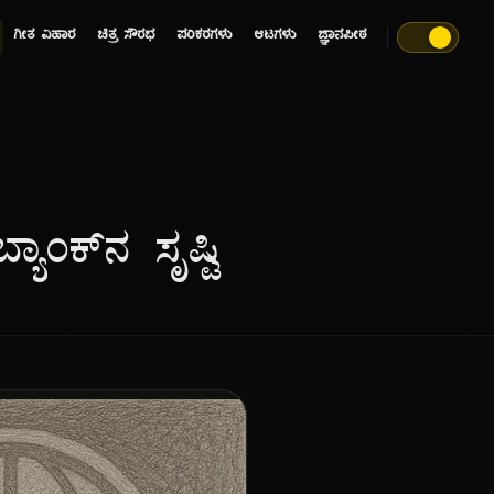
ಗೀತ ವಿಹಾರ
ಚಿತ್ರ ಸೌರಭ
ಪರಿಕರಗಳು
ಆಟಗಳು
ಜ್ಞಾನಪೀಠ
ಯಾಂಕ್‌ನ ಸೃಷ್ಟಿ