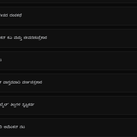
ಸಂಗೀತದ ದಂತಕಥೆ
ಿಕನ್ ಕವಿ ಮತ್ತು ಜೀವನಚರಿತ್ರೆಕಾರ
ನಟ
ನ್ ವಾಸ್ತವವಾದಿ ವರ್ಣಚಿತ್ರಕಾರ
ೈಲ್' ಶಿಲ್ಪಗಳ ಸೃಷ್ಟಿಕರ್ತ
ಖಿ ಅಮೆರಿಕನ್ ನಟ