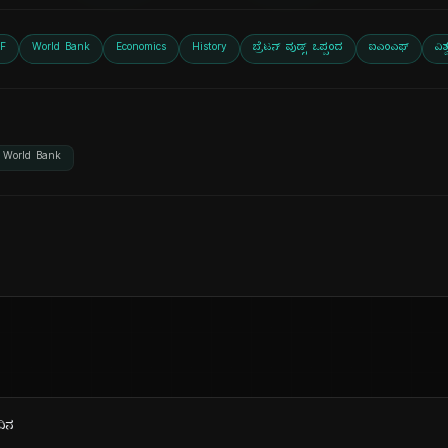
F
World Bank
Economics
History
ಬ್ರೆಟನ್ ವುಡ್ಸ್ ಒಪ್ಪಂದ
ಐಎಂಎಫ್
ವಿಶ
World Bank
ದಿನ