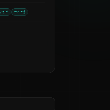
್ವಬ್ಯಾಂಕ್
ಅರ್ಥಶಾಸ್ತ್ರ