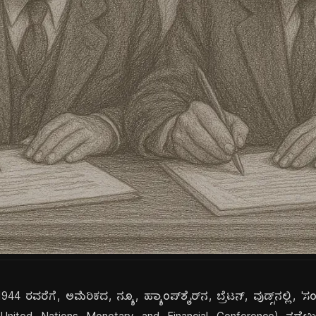
 ರವರೆಗೆ, ಅಮೆರಿಕದ, ನ್ಯೂ, ಹ್ಯಾಂಪ್‌ಶೈರ್‌ನ, ಬ್ರೆಟನ್, ವುಡ್ಸ್‌ನಲ್ಲಿ, '