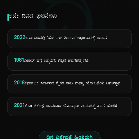
ದಿ
ಅದೇ ದಿನದ ಘಟನೆಗಳು
2022
ಕರ್ನಾಟಕದಲ್ಲಿ 'ಹರ್ ಘರ್ ತಿರಂಗಾ' ಅಭಿಯಾನಕ್ಕೆ ಚಾಲನೆ
1981
ವಿಶಾಲ್ ಹೆಗ್ಡೆ ಜನ್ಮದಿನ: ಕನ್ನಡ ಚಲನಚಿತ್ರ ನಟ
2018
ಕರ್ನಾಟಕ ಸರ್ಕಾರದ ರೈತರ ಸಾಲ ಮನ್ನಾ ಯೋಜನೆಯ ಅನುಷ್ಠಾನ
2021
ಕರ್ನಾಟಕದಲ್ಲಿ ಬಸವರಾಜ ಬೊಮ್ಮಾಯಿ ಸಂಪುಟಕ್ಕೆ ಖಾತೆ ಹಂಚಿಕೆ
ದಿನ ವಿಶೇಷಕ್ಕೆ ಹಿಂತಿರುಗಿ