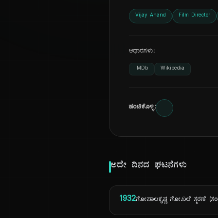
Vijay Anand
Film Director
ಆಧಾರಗಳು:
IMDb
Wikipedia
ಹಂಚಿಕೊಳ್ಳಿ:
ಅದೇ ದಿನದ ಘಟನೆಗಳು
1932
ಗೋಪಾಲಕೃಷ್ಣ ಗೋಖಲೆ ಸ್ಮರಣೆ (ಸ