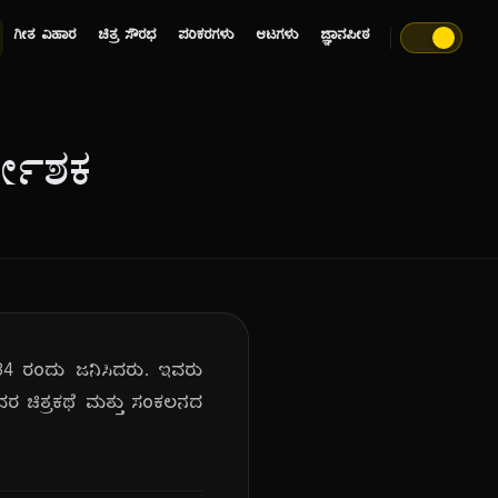
ಗೀತ ವಿಹಾರ
ಚಿತ್ರ ಸೌರಭ
ಪರಿಕರಗಳು
ಆಟಗಳು
ಜ್ಞಾನಪೀಠ
್ದೇಶಕ
34 ರಂದು ಜನಿಸಿದರು. ಇವರು
 ಇವರ ಚಿತ್ರಕಥೆ ಮತ್ತು ಸಂಕಲನದ