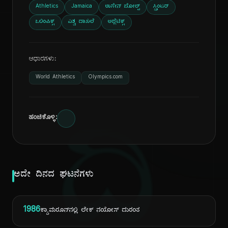
Athletics
Jamaica
ಉಸೇನ್ ಬೋಲ್ಟ್
ಸ್ಪ್ರಿಂಟರ್
ಒಲಿಂಪಿಕ್ಸ್
ವಿಶ್ವ ದಾಖಲೆ
ಅಥ್ಲೆಟಿಕ್ಸ್
ಆಧಾರಗಳು:
World Athletics
Olympics.com
ದಿ
ಹಂಚಿಕೊಳ್ಳಿ:
ಅದೇ ದಿನದ ಘಟನೆಗಳು
1986
ಕ್ಯಾಮರೂನ್‌ನಲ್ಲಿ ಲೇಕ್ ನಯೋಸ್ ದುರಂತ