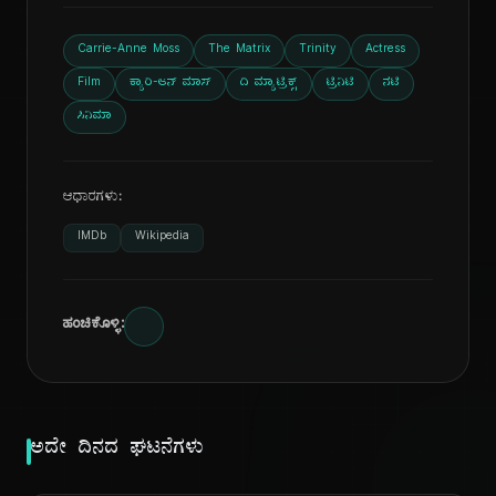
Carrie-Anne Moss
The Matrix
Trinity
Actress
Film
ಕ್ಯಾರಿ-ಆನ್ ಮಾಸ್
ದಿ ಮ್ಯಾಟ್ರಿಕ್ಸ್
ಟ್ರಿನಿಟಿ
ನಟಿ
ಸಿನಿಮಾ
ಆಧಾರಗಳು:
IMDb
Wikipedia
ಹಂಚಿಕೊಳ್ಳಿ:
ಅದೇ ದಿನದ ಘಟನೆಗಳು