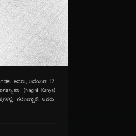
ರ್ಮಾಪಕ. ಅವರು, ಡಿಸೆಂಬರ್ 17,
ಗಕನ್ನಿಕಾ' (Nagini Kanya)
್ಲಿ, ನಟಿಸಿದ್ದಾರೆ. ಅವರು,