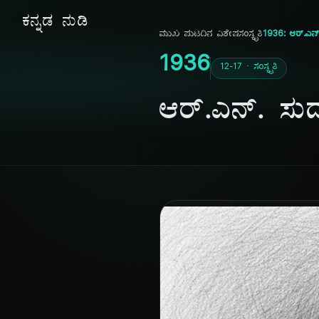
ಕನ್ನಡ ನುಡಿ
ಮುಖ ಪುಟ
ದಿನ ವಿಶೇಷ
ಸಂಸ್ಕೃತಿ
1936: ಆರ್.ಎನ್
1936
12-17 · ಸಂಸ್ಕೃತಿ
ಆರ್.ಎನ್. ಸುದ