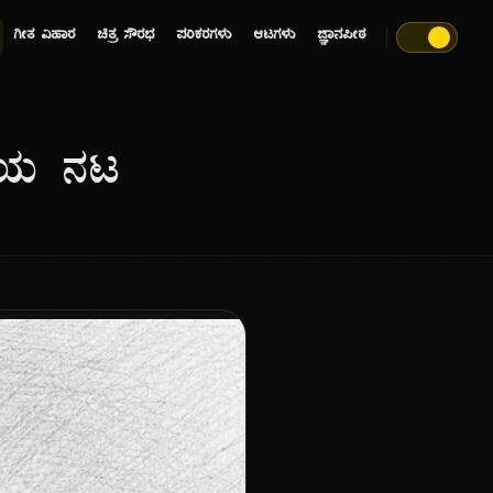
ಗೀತ ವಿಹಾರ
ಚಿತ್ರ ಸೌರಭ
ಪರಿಕರಗಳು
ಆಟಗಳು
ಜ್ಞಾನಪೀಠ
ರಿಯ ನಟ