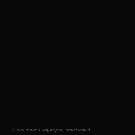
ಕನ್ನಡ ಭಾಷೆ, ಸಂಸ್ಕೃತಿ ಮತ್ತು ಸಾಮಾನ್ಯ ಜ್ಞಾನದ ಡಿಜಿಟಲ್ ಆರ್ಕೈವ್
ಜ್ಞಾನಕೋಶ
ಚಿತ್ರ ಸೌರಭ
ಪ್ರಚಲಿತ ಲೇಖನಗಳು
ಆಟಗಳು
ಗೀತ ವಿಹಾರ
ಜ್ಞಾನಪೀಠ
ದಿನ ವಿಶೇಷ
ಪರಿಕರಗಳು
© 2026 ಕನ್ನಡ ನುಡಿ. ಎಲ್ಲಾ ಹಕ್ಕುಗಳನ್ನು ಕಾಪಾಡಿಕೊಳ್ಳಲಾಗಿದೆ.