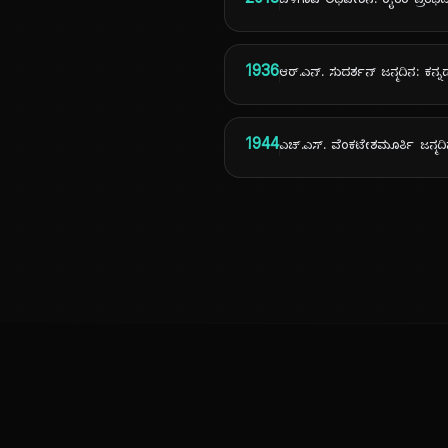
2018
ಬೆಳಗಾವಿ ಅಧಿವೇಶನ: ರೈತರ ಪ್ರತಿಭ
1936
ಆರ್.ಎನ್. ಸುದರ್ಶನ್ ಜನ್ಮದಿನ: ಕನ
1944
ಎಚ್.ಎಸ್. ವೆಂಕಟೇಶಮೂರ್ತಿ ಜನ್ಮದಿ
ಕನ್ನಡ ನುಡಿ