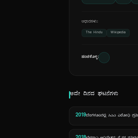
ಆಧಾರಗಳು:
The Hindu
Wikipedia
ಹಂಚಿಕೊಳ್ಳಿ:
ಅದೇ ದಿನದ ಘಟನೆಗಳು
2019
ಬೆಂಗಳೂರಿನಲ್ಲಿ ಸಿಎಎ ವಿರೋಧಿ ಪ್ರತ