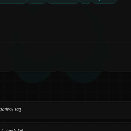
ದಿ
ಿಭಟನೆಗಳು ತೀವ್ರ