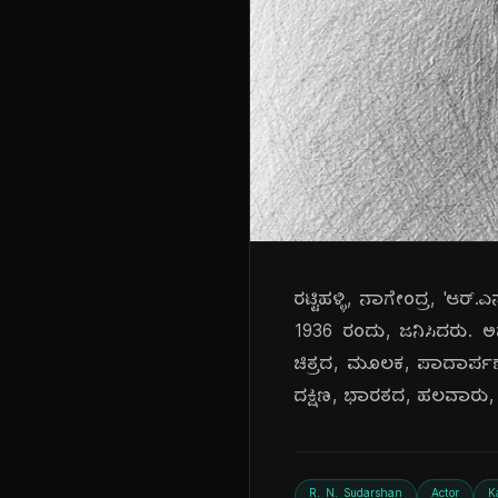
ರಟ್ಟಿಹಳ್ಳಿ, ನಾಗೇಂದ್ರ, 'ಆರ
1936 ರಂದು, ಜನಿಸಿದರು. ಅವ
ಚಿತ್ರದ, ಮೂಲಕ, ಪಾದಾರ್ಪಣ
ದಕ್ಷಿಣ, ಭಾರತದ, ಹಲವಾರು, ಭಾಷೆ
R. N. Sudarshan
Actor
K