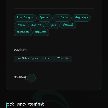
P. A. Sangma
Speaker
Lok Sabha
Meghalaya
Politics
ಪಿ.ಎ. ಸಂಗ್ಮಾ
ಸ್ಪೀಕರ್
ಲೋಕಸಭೆ
ಮೇಘಾಲಯ
ರಾಜಕೀಯ
ಆಧಾರಗಳು:
Lok Sabha Speaker's Office
Wikipedia
ಹಂಚಿಕೊಳ್ಳಿ:
ಅದೇ ದಿನದ ಘಟನೆಗಳು