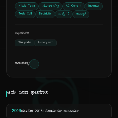
Nikola Tesla
ನಿಕೋಲಾ ಟೆಸ್ಲಾ
AC Current
Inventor
Tesla Coil
Electricity
ಜುಲೈ 10
ಆವಿಷ್ಕಾರ
ಆಧಾರಗಳು:
Wikipedia
History.com
ದಿ
ಹಂಚಿಕೊಳ್ಳಿ:
ಅದೇ ದಿನದ ಘಟನೆಗಳು
2016
ಯೂರೋ 2016: ಪೋರ್ಚುಗಲ್ ಚಾಂಪಿಯನ್