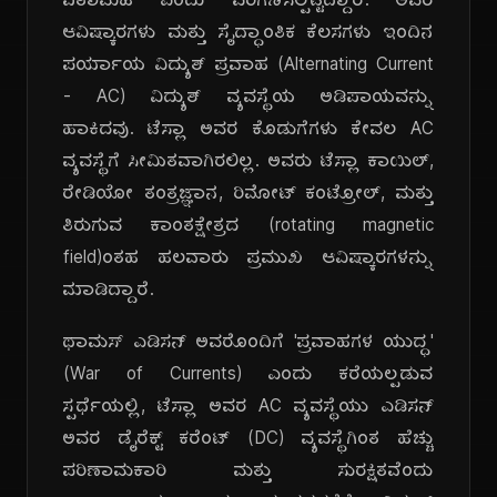
ಪಿತಾಮಹ ಎಂದು ಪರಿಗಣಿಸಲ್ಪಟ್ಟಿದ್ದಾರೆ. ಅವರ
ಆವಿಷ್ಕಾರಗಳು ಮತ್ತು ಸೈದ್ಧಾಂತಿಕ ಕೆಲಸಗಳು ಇಂದಿನ
ಪರ್ಯಾಯ ವಿದ್ಯುತ್ ಪ್ರವಾಹ (Alternating Current
- AC) ವಿದ್ಯುತ್ ವ್ಯವಸ್ಥೆಯ ಅಡಿಪಾಯವನ್ನು
ಹಾಕಿದವು. ಟೆಸ್ಲಾ ಅವರ ಕೊಡುಗೆಗಳು ಕೇವಲ AC
ವ್ಯವಸ್ಥೆಗೆ ಸೀಮಿತವಾಗಿರಲಿಲ್ಲ. ಅವರು ಟೆಸ್ಲಾ ಕಾಯಿಲ್,
ರೇಡಿಯೋ ತಂತ್ರಜ್ಞಾನ, ರಿಮೋಟ್ ಕಂಟ್ರೋಲ್, ಮತ್ತು
ತಿರುಗುವ ಕಾಂತಕ್ಷೇತ್ರದ (rotating magnetic
field)ಂತಹ ಹಲವಾರು ಪ್ರಮುಖ ಆವಿಷ್ಕಾರಗಳನ್ನು
ಮಾಡಿದ್ದಾರೆ.
ಥಾಮಸ್ ಎಡಿಸನ್ ಅವರೊಂದಿಗೆ 'ಪ್ರವಾಹಗಳ ಯುದ್ಧ'
(War of Currents) ಎಂದು ಕರೆಯಲ್ಪಡುವ
ಸ್ಪರ್ಧೆಯಲ್ಲಿ, ಟೆಸ್ಲಾ ಅವರ AC ವ್ಯವಸ್ಥೆಯು ಎಡಿಸನ್
ಅವರ ಡೈರೆಕ್ಟ್ ಕರೆಂಟ್ (DC) ವ್ಯವಸ್ಥೆಗಿಂತ ಹೆಚ್ಚು
ಪರಿಣಾಮಕಾರಿ ಮತ್ತು ಸುರಕ್ಷಿತವೆಂದು