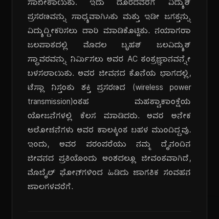
ಸಾಬೀತಾಯಿತು. ಇದು ದೂರದವರೆಗೆ ವಿದ್ಯುತ್
ಪ್ರಸರಣವನ್ನು ಸಾಧ್ಯವಾಗಿಸಿತು ಮತ್ತು ಇಡೀ ಜಗತ್ತನ್ನು
ವಿದ್ಯುದ್ದೀಕರಿಸಲು ದಾರಿ ಮಾಡಿಕೊಟ್ಟಿತು. ನಯಾಗರಾ
ಜಲಪಾತದಲ್ಲಿ ಮೊದಲ ಬೃಹತ್ ಜಲವಿದ್ಯುತ್
ಸ್ಥಾವರವನ್ನು ನಿರ್ಮಿಸಲು ಅವರ AC ತಂತ್ರಜ್ಞಾನವನ್ನೇ
ಬಳಸಲಾಯಿತು. ಅವರ ಜೀವನದ ಕೊನೆಯ ಭಾಗದಲ್ಲಿ,
ಟೆಸ್ಲಾ ನಿಸ್ತಂತು ಶಕ್ತಿ ಪ್ರಸರಣದ (wireless power
transmission)ಂತಹ ಮಹತ್ವಾಕಾಂಕ್ಷೆಯ
ಯೋಜನೆಗಳಲ್ಲಿ ಕೆಲಸ ಮಾಡಿದರು. ಅವರ ಅನೇಕ
ಆಲೋಚನೆಗಳು ಅವರ ಕಾಲಕ್ಕಿಂತ ಬಹಳ ಮುಂದಿದ್ದವು.
ಇಂದು, ಅವರ ಪರಂಪರೆಯು ನಮ್ಮ ದೈನಂದಿನ
ಜೀವನದ ಪ್ರತಿಯೊಂದು ಅಂಶದಲ್ಲೂ ಜೀವಂತವಾಗಿದೆ,
ಮೊಬೈಲ್ ಫೋನ್‌ಗಳಿಂದ ಹಿಡಿದು ಜಾಗತಿಕ ಸಂವಹನ
ಜಾಲಗಳವರೆಗೆ.