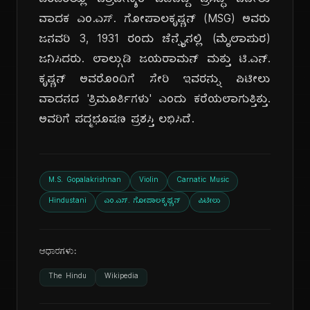
ಎರಡರಲ್ಲೂ ಪ್ರಾವೀಣ್ಯತೆ ಪಡೆದಿದ್ದ ಪ್ರಸಿದ್ಧ ಪಿಟೀಲು
ವಾದಕ ಎಂ.ಎಸ್. ಗೋಪಾಲಕೃಷ್ಣನ್ (MSG) ಅವರು
ಜನವರಿ 3, 1931 ರಂದು ಚೆನ್ನೈನಲ್ಲಿ (ಮೈಲಾಪುರ)
ಜನಿಸಿದರು. ಲಾಲ್ಗುಡಿ ಜಯರಾಮನ್ ಮತ್ತು ಟಿ.ಎನ್.
ಕೃಷ್ಣನ್ ಅವರೊಂದಿಗೆ ಸೇರಿ ಇವರನ್ನು ಪಿಟೀಲು
ವಾದನದ 'ತ್ರಿಮೂರ್ತಿಗಳು' ಎಂದು ಕರೆಯಲಾಗುತ್ತಿತ್ತು.
ಅವರಿಗೆ ಪದ್ಮಭೂಷಣ ಪ್ರಶಸ್ತಿ ಲಭಿಸಿದೆ.
M.S. Gopalakrishnan
Violin
Carnatic Music
Hindustani
ಎಂ.ಎಸ್. ಗೋಪಾಲಕೃಷ್ಣನ್
ಪಿಟೀಲು
ಆಧಾರಗಳು:
The Hindu
Wikipedia