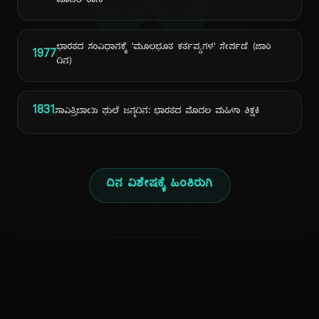
ದಿ
ಮೊದಲ ರಾಣಿ
ಭಾರತದ ಸಂವಿಧಾನಕ್ಕೆ 'ಮೂಲಭೂತ ಕರ್ತವ್ಯಗಳ' ಸೇರ್ಪಡೆ (ಜಾರಿ
1977
ದಿನ)
1831
ಸಾವಿತ್ರಿಬಾಯಿ ಫುಲೆ ಜನ್ಮದಿನ: ಭಾರತದ ಮೊದಲ ಮಹಿಳಾ ಶಿಕ್ಷಕಿ
ದಿನ ವಿಶೇಷಕ್ಕೆ ಹಿಂತಿರುಗಿ
ಕನ್ನಡ ನುಡಿ