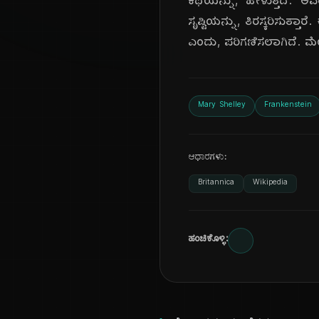
ಕಥೆಯನ್ನು, ಹೇಳುತ್ತದೆ. ಅ
ಸೃಷ್ಟಿಯನ್ನು, ತಿರಸ್ಕರಿಸುತ್
ಎಂದು, ಪರಿಗಣಿಸಲಾಗಿದೆ. ಮೇರಿ,
Mary Shelley
Frankenstein
ಆಧಾರಗಳು:
Britannica
Wikipedia
ಹಂಚಿಕೊಳ್ಳಿ: