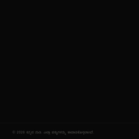
ಕನ್ನಡ ಭಾಷೆ, ಸಂಸ್ಕೃತಿ ಮತ್ತು ಸಾಮಾನ್ಯ ಜ್ಞಾನದ ಡಿಜಿಟಲ್ ಆರ್ಕೈವ್
ಜ್ಞಾನಕೋಶ
ಚಿತ್ರ ಸೌರಭ
ಪ್ರಚಲಿತ ಲೇಖನಗಳು
ಆಟಗಳು
ಗೀತ ವಿಹಾರ
ಜ್ಞಾನಪೀಠ
ದಿನ ವಿಶೇಷ
ಪರಿಕರಗಳು
© 2026 ಕನ್ನಡ ನುಡಿ. ಎಲ್ಲಾ ಹಕ್ಕುಗಳನ್ನು ಕಾಪಾಡಿಕೊಳ್ಳಲಾಗಿದೆ.