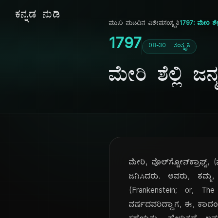
ಕನ್ನಡ ನುಡಿ
ಮುಖ ಪುಟ
ದಿನ ವಿಶೇಷ
ಸಂಸ್ಕೃತಿ
1797: ಮೇರಿ ಶೆಲ್ಲಿ
1797
08-30 · ಸಂಸ್ಕೃತಿ
ಮೇರಿ ಶೆಲ್ಲಿ ಜನ್ಮದ
ಮೇರಿ, ವೊಲ್‌ಸ್ಟೋನ್‌ಕ್ರಾಫ್ಟ್
ಜನಿಸಿದರು. ಅವರು, ತಮ್ಮ, 
(Frankenstein; or, The
ವರ್ಷದವರಿದ್ದಾಗ, ಈ, ಕಾದಂಬರಿಯನ