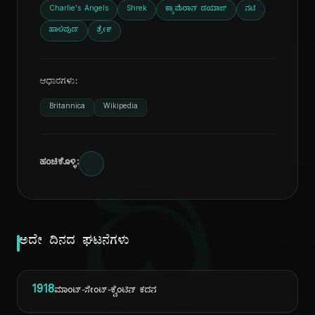
Charlie's Angels
Shrek
ಕ್ಯಾಮೆರಾನ್ ಡಯಾಜ್
ನಟಿ
ಹಾಲಿವುಡ್
ಶ್ರೇಕ್
ಆಧಾರಗಳು:
Britannica
Wikipedia
ದಿ
ಹಂಚಿಕೊಳ್ಳಿ:
ಅದೇ ದಿನದ ಘಟನೆಗಳು
1918
ಮಾಂಟ್-ಸೇಂಟ್-ಕ್ವೆಂಟಿನ್ ಕದನ