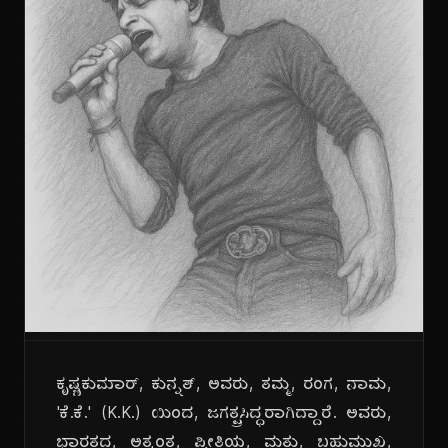
ಕೃಷ್ಣಕುಮಾರ್, ಕುನ್ನತ್, ಅವರು, ತಮ್ಮ, ರಂಗ, ನಾಮ,
'ಕೆ.ಕೆ.' (K.K.) ಯಿಂದ, ಜಗತ್ಪ್ರಸಿದ್ಧರಾಗಿದ್ದಾರೆ. ಅವರು,
ಭಾರತದ, ಅತ್ಯಂತ, ಪ್ರೀತಿಯ, ಮತ್ತು, ಬಹುಮುಖ,