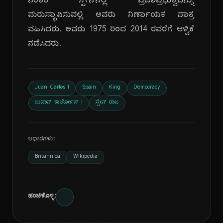
ನಂತರ ಸ್ಪೇನ್‌ನಲ್ಲಿ ಪ್ರಜಾಪ್ರಭುತ್ವವನ್ನು
ಮರುಸ್ಥಾಪಿಸುವಲ್ಲಿ ಅವರು ನಿರ್ಣಾಯಕ ಪಾತ್ರ
ವಹಿಸಿದರು. ಅವರು 1975 ರಿಂದ 2014 ರವರೆಗೆ ಆಳ್ವಿಕೆ
ನಡೆಸಿದರು.
Juan Carlos I
Spain
King
Democracy
ಜುವಾನ್ ಕಾರ್ಲೋಸ್ I
ಸ್ಪೇನ್ ರಾಜ
ಆಧಾರಗಳು:
Britannica
Wikipedia
ಹಂಚಿಕೊಳ್ಳಿ: