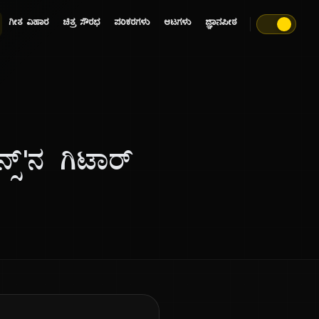
ಗೀತ ವಿಹಾರ
ಚಿತ್ರ ಸೌರಭ
ಪರಿಕರಗಳು
ಆಟಗಳು
ಜ್ಞಾನಪೀಠ
್ಸ್'ನ ಗಿಟಾರ್