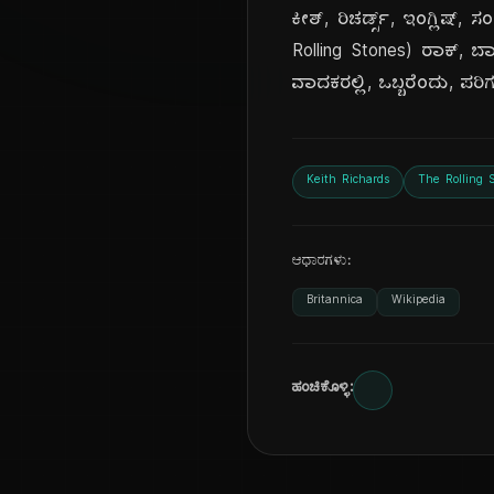
ಕೀತ್, ರಿಚರ್ಡ್ಸ್, ಇಂಗ್ಲಿಷ
Rolling Stones) ರಾಕ್, ಬ್
ವಾದಕರಲ್ಲಿ, ಒಬ್ಬರೆಂದು, ಪರಿ
Keith Richards
The Rolling 
ಆಧಾರಗಳು:
Britannica
Wikipedia
ಹಂಚಿಕೊಳ್ಳಿ: