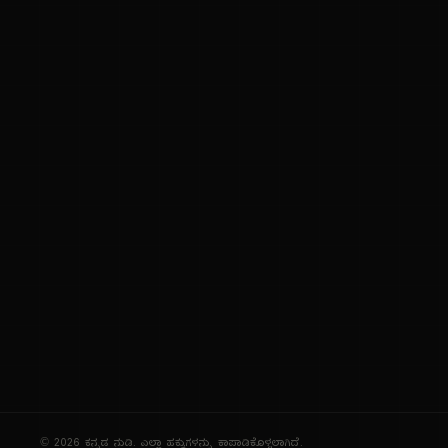
ಕನ್ನಡ ಭಾಷೆ, ಸಂಸ್ಕೃತಿ ಮತ್ತು ಸಾಮಾನ್ಯ ಜ್ಞಾನದ ಡಿಜಿಟಲ್ ಆರ್ಕೈವ್
ಜ್ಞಾನಕೋಶ
ಚಿತ್ರ ಸೌರಭ
ಪ್ರಚಲಿತ ಲೇಖನಗಳು
ಆಟಗಳು
ಗೀತ ವಿಹಾರ
ಜ್ಞಾನಪೀಠ
ದಿನ ವಿಶೇಷ
ಪರಿಕರಗಳು
© 2026 ಕನ್ನಡ ನುಡಿ. ಎಲ್ಲಾ ಹಕ್ಕುಗಳನ್ನು ಕಾಪಾಡಿಕೊಳ್ಳಲಾಗಿದೆ.