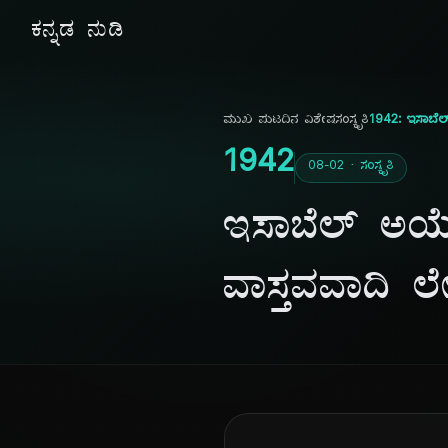
ಕನ್ನಡ ನುಡಿ
ಮುಖ ಪುಟ
ದಿನ ವಿಶೇಷ
ಸಂಸ್ಕೃತಿ
1942: ಇಸಾಬೆಲ್
1942
08-02 · ಸಂಸ್ಕೃತಿ
ಇಸಾಬೆಲ್ ಅಯೆಂ
ವಾಸ್ತವವಾದಿ ಲ