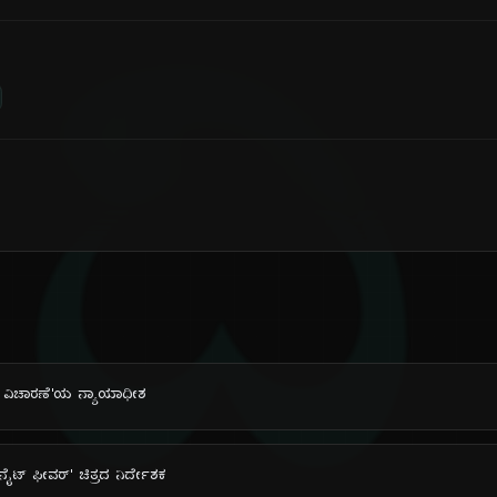
ದಿ
ನದ ವಿಚಾರಣೆ'ಯ ನ್ಯಾಯಾಧೀಶ
ೈಟ್ ಫೀವರ್' ಚಿತ್ರದ ನಿರ್ದೇಶಕ