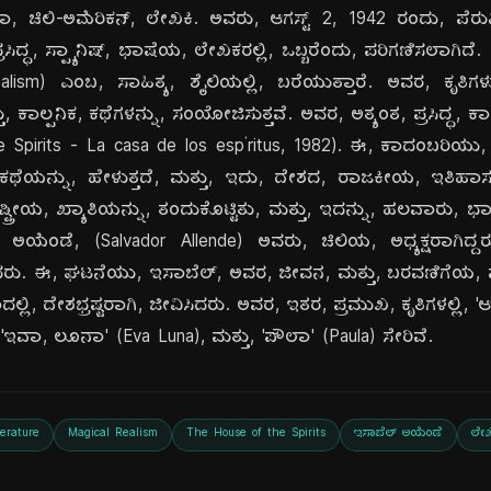
 ಚಿಲಿ-ಅಮೆರಿಕನ್, ಲೇಖಕಿ. ಅವರು, ಆಗಸ್ಟ್ 2, 1942 ರಂದು, ಪೆರುವಿ
ಪ್ರಸಿದ್ಧ, ಸ್ಪ್ಯಾನಿಷ್, ಭಾಷೆಯ, ಲೇಖಕರಲ್ಲಿ, ಒಬ್ಬರೆಂದು, ಪರಿಗಣಿಸಲಾಗಿದ
alism) ಎಂಬ, ಸಾಹಿತ್ಯ, ಶೈಲಿಯಲ್ಲಿ, ಬರೆಯುತ್ತಾರೆ. ಅವರ, ಕೃತಿಗಳು
 ಕಾಲ್ಪನಿಕ, ಕಥೆಗಳನ್ನು, ಸಂಯೋಜಿಸುತ್ತವೆ. ಅವರ, ಅತ್ಯಂತ, ಪ್ರಸಿದ್ಧ, ಕಾ
f the Spirits - La casa de los espíritus, 1982). ಈ, ಕಾದಂಬರಿ
ಯನ್ನು, ಹೇಳುತ್ತದೆ, ಮತ್ತು, ಇದು, ದೇಶದ, ರಾಜಕೀಯ, ಇತಿಹಾಸವನ್ನು
ಟ್ರೀಯ, ಖ್ಯಾತಿಯನ್ನು, ತಂದುಕೊಟ್ಟಿತು, ಮತ್ತು, ಇದನ್ನು, ಹಲವಾರು, ಭ
್, ಅಯೆಂಡೆ, (Salvador Allende) ಅವರು, ಚಿಲಿಯ, ಅಧ್ಯಕ್ಷರಾಗಿದ್
ದರು. ಈ, ಘಟನೆಯು, ಇಸಾಬೆಲ್, ಅವರ, ಜೀವನ, ಮತ್ತು, ಬರವಣಿಗೆಯ
ದಲ್ಲಿ, ದೇಶಭ್ರಷ್ಟರಾಗಿ, ಜೀವಿಸಿದರು. ಅವರ, ಇತರ, ಪ್ರಮುಖ, ಕೃತಿಗಳಲ್ಲಿ,
ಇವಾ, ಲೂನಾ' (Eva Luna), ಮತ್ತು, 'ಪೌಲಾ' (Paula) ಸೇರಿವೆ.
terature
Magical Realism
The House of the Spirits
ಇಸಾಬೆಲ್ ಅಯೆಂಡೆ
ಲೇಖ