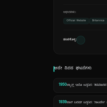
ಆಧಾರಗಳು:
Official Website
Britannica
ಹಂಚಿಕೊಳ್ಳಿ:
ಅದೇ ದಿನದ ಘಟನೆಗಳು
1950
ಲ್ಯಾನ್ಸ್ ಇಟೊ ಜನ್ಮದಿನ: 'ಶತಮಾ
1939
ಜಾನ್ ಬದಮ್ ಜನ್ಮದಿನ: 'ಸಾಟರ್ಡೇ ನ