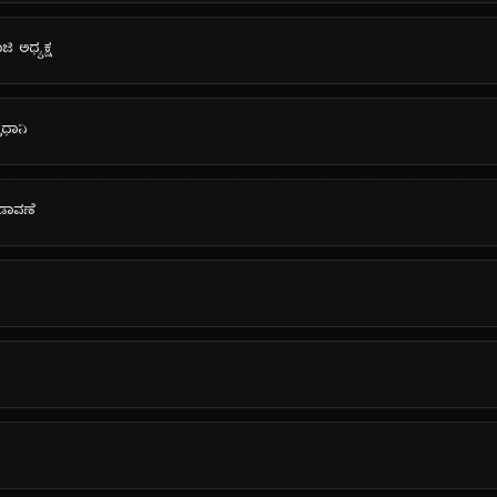
ಜಿ ಅಧ್ಯಕ್ಷ
ರಧಾನಿ
ಉಡಾವಣೆ