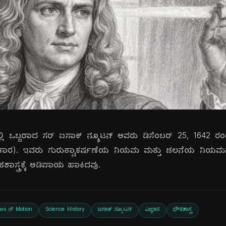
ಲ್ಲಿ ಒಬ್ಬರಾದ ಸರ್ ಐಸಾಕ್ ನ್ಯೂಟನ್ ಅವರು ಡಿಸೆಂಬರ್ 25, 1642 ರಂದು 
್ರಕಾರ). ಇವರು ಗುರುತ್ವಾಕರ್ಷಣೆಯ ನಿಯಮ ಮತ್ತು ಚಲನೆಯ ನಿಯಮಗಳನ
ಾಸ್ತ್ರಕ್ಕೆ ಅಡಿಪಾಯ ಹಾಕಿದವು.
ws of Motion
Science History
ಐಸಾಕ್ ನ್ಯೂಟನ್
ವಿಜ್ಞಾನ
ಭೌತಶಾಸ್ತ್ರ