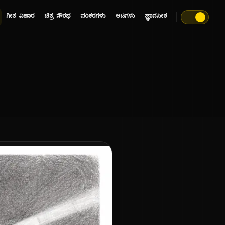
ಗೀತ ವಿಹಾರ
ಚಿತ್ರ ಸೌರಭ
ಪರಿಕರಗಳು
ಆಟಗಳು
ಜ್ಞಾನಪೀಠ