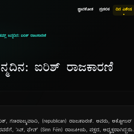
ಜ್ಞಾನಕೋಶ
ಪ್ರಚಲಿತ
ದಿನ ವಿಶೇಷ
ಆಡಮ್ಸ್ ಜನ್ಮದಿನ: ಐರಿಶ್ ರಾಜಕಾರಣಿ
 ಜನ್ಮದಿನ: ಐರಿಶ್ ರಾಜಕಾರಣಿ
ಸ್, ಐರಿಶ್, ಗಣರಾಜ್ಯವಾದಿ, (republican) ರಾಜಕಾರಣಿ. ಅವರು, ಅಕ್ಟೋಬರ
ೆಗೆ, 'ಸಿನ್, ಫೇನ್' (Sinn Féin) ರಾಜಕೀಯ, ಪಕ್ಷದ, ಅಧ್ಯಕ್ಷರಾಗಿದ್ದರು