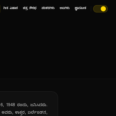
ಗೀತ ವಿಹಾರ
ಚಿತ್ರ ಸೌರಭ
ಪರಿಕರಗಳು
ಆಟಗಳು
ಜ್ಞಾನಪೀಠ
್ 6, 1948 ರಂದು, ಜನಿಸಿದರು.
. ಅವರು, ಉತ್ತರ, ಐರ್ಲೆಂಡ್‌ನ,