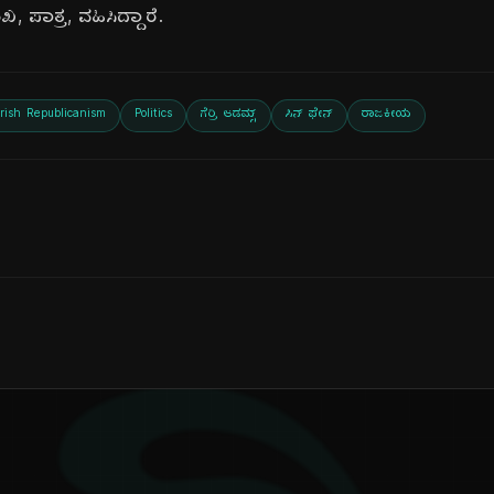
ಮುಖ, ಪಾತ್ರ, ವಹಿಸಿದ್ದಾರೆ.
Irish Republicanism
Politics
ಗೆರ್ರಿ ಆಡಮ್ಸ್
ಸಿನ್ ಫೇನ್
ರಾಜಕೀಯ