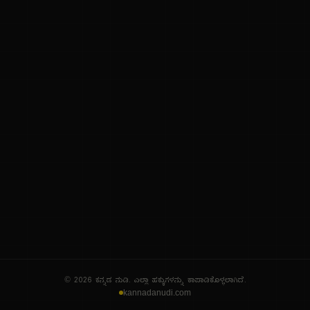
ನಮ್ಮ ಬಗ್ಗೆ
ಗೌಪ್ಯತೆ ನೀತಿ
ಸೇವಾ ನಿಯಮಗಳು
© 2026 ಕನ್ನಡ ನುಡಿ. ಎಲ್ಲಾ ಹಕ್ಕುಗಳನ್ನು ಕಾಪಾಡಿಕೊಳ್ಳಲಾಗಿದೆ.
kannadanudi.com