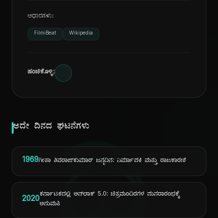
ಆಧಾರಗಳು:
FilmiBeat
Wikipedia
ಹಂಚಿಕೊಳ್ಳಿ:
ಅದೇ ದಿನದ ಘಟನೆಗಳು
1969
ಗೀತಾ ಶಿವರಾಜ್‌ಕುಮಾರ್ ಜನ್ಮದಿನ: ನಿರ್ಮಾಪಕಿ ಮತ್ತು ರಾಜಕಾರಣಿ
ಕರ್ನಾಟಕದಲ್ಲಿ ಅನ್‌ಲಾಕ್ 5.0: ಚಿತ್ರಮಂದಿರಗಳ ಪುನರಾರಂಭಕ್ಕೆ
2020
ಅನುಮತಿ