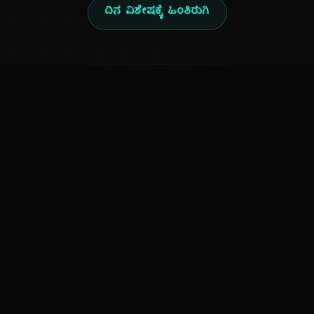
ದಿನ ವಿಶೇಷಕ್ಕೆ ಹಿಂತಿರುಗಿ
ಕನ್ನಡ ನುಡಿ
ಕನ್ನಡ ಭಾಷೆ, ಸಂಸ್ಕೃತಿ ಮತ್ತು ಸಾಮಾನ್ಯ ಜ್ಞಾನದ ಡಿಜಿಟಲ್ ಆರ್ಕೈವ್