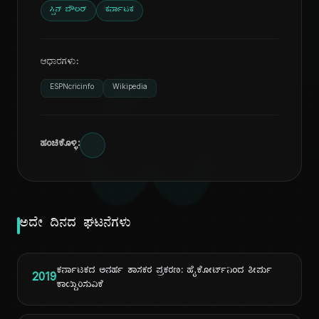
ಸ್ಪಿನ್ ಬೌಲರ್
ಕರ್ನಾಟಕ
ದಿ
ಆಧಾರಗಳು:
ESPNcricinfo
Wikipedia
ಹಂಚಿಕೊಳ್ಳಿ:
ಅದೇ ದಿನದ ಘಟನೆಗಳು
ಕರ್ನಾಟಕದ ಅನರ್ಹ ಶಾಸಕರ ಪ್ರಕರಣ: ಹೈಕೋರ್ಟ್‌ನಿಂದ ತೀರ್ಪು
2019
ಕಾಯ್ದಿರಿಸುವಿಕೆ