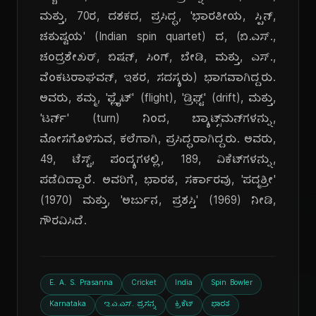
ಮತ್ತು, 70ರ, ದಶಕದ, ಪ್ರಸಿದ್ಧ, 'ಭಾರತೀಯ, ಸ್ಪಿನ್,
ಚತುಷ್ಟಯ' (Indian spin quartet) ದ, (ಬಿ.ಎಸ್.,
ಚಂದ್ರಶೇಖರ್, ಬಿಷನ್, ಸಿಂಗ್, ಬೇಡಿ, ಮತ್ತು, ಎಸ್.,
ವೆಂಕಟರಾಘವನ್, ಇತರ, ಸದಸ್ಯರು) ಭಾಗವಾಗಿದ್ದರು.
ಅವರು, ತಮ್ಮ, 'ಫ್ಲೈಟ್' (flight), 'ಡ್ರಿಫ್ಟ್' (drift), ಮತ್ತು,
'ಟರ್ನ್' (turn) ನಿಂದ, ಬ್ಯಾಟ್ಸ್‌ಮನ್‌ಗಳನ್ನು,
ಮೋಸಗೊಳಿಸುವ, ಕಲೆಗಾಗಿ, ಪ್ರಸಿದ್ಧರಾಗಿದ್ದರು. ಅವರು,
49, ಟೆಸ್ಟ್, ಪಂದ್ಯಗಳಲ್ಲಿ, 189, ವಿಕೆಟ್‌ಗಳನ್ನು,
ಪಡೆದಿದ್ದಾರೆ. ಅವರಿಗೆ, ಭಾರತ, ಸರ್ಕಾರವು, 'ಪದ್ಮಶ್ರೀ'
(1970) ಮತ್ತು, 'ಅರ್ಜುನ, ಪ್ರಶಸ್ತಿ' (1969) ನೀಡಿ,
ಗೌರವಿಸಿದೆ.
E. A. S. Prasanna
Cricket
India
Spin Bowler
Karnataka
ಇ.ಎ.ಎಸ್. ಪ್ರಸನ್ನ
ಕ್ರಿಕೆಟ್
ಭಾರತ