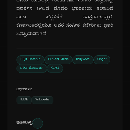
ಅವರು ಕೊಚೆಲ್ಲಾ (Coachella) ಸಂಗೀತ ಉತ್ಸವದಲ್ಲಿ
ಪ್ರದರ್ಶನ ನೀಡಿದ ಮೊದಲ ಭಾರತೀಯ ಕಲಾವಿದ
ಎಂಬ ಹೆಗ್ಗಳಿಕೆಗೆ ಪಾತ್ರರಾಗಿದ್ದಾರೆ.
ಕರ್ನಾಟಕದಲ್ಲಿಯೂ ಅವರ ಸಂಗೀತ ಕಚೇರಿಗಳು ಭಾರಿ
ಜನಪ್ರಿಯವಾಗಿವೆ.
Diljit Dosanjh
Punjabi Music
Bollywood
Singer
ದಿಲ್ಜಿತ್ ದೋಸಾಂಜ್
ಸಂಗೀತ
ಆಧಾರಗಳು:
IMDb
Wikipedia
ಹಂಚಿಕೊಳ್ಳಿ: