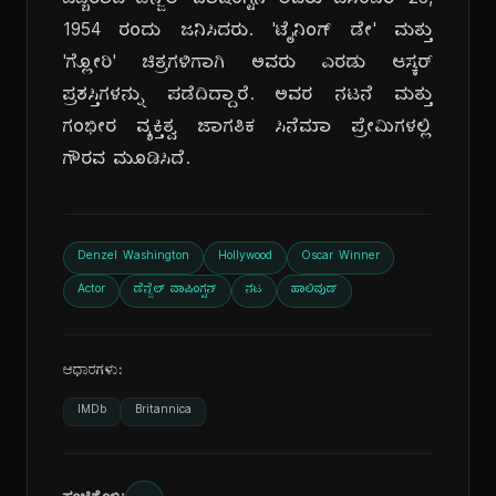
ಒಬ್ಬರಾದ ಡೆನ್ಜೆಲ್ ವಾಷಿಂಗ್ಟನ್ ಅವರು ಡಿಸೆಂಬರ್ 28,
1954 ರಂದು ಜನಿಸಿದರು. 'ಟೈನಿಂಗ್ ಡೇ' ಮತ್ತು
'ಗ್ಲೋರಿ' ಚಿತ್ರಗಳಿಗಾಗಿ ಅವರು ಎರಡು ಆಸ್ಕರ್
ಪ್ರಶಸ್ತಿಗಳನ್ನು ಪಡೆದಿದ್ದಾರೆ. ಅವರ ನಟನೆ ಮತ್ತು
ಗಂಭೀರ ವ್ಯಕ್ತಿತ್ವ ಜಾಗತಿಕ ಸಿನೆಮಾ ಪ್ರೇಮಿಗಳಲ್ಲಿ
ಗೌರವ ಮೂಡಿಸಿದೆ.
Denzel Washington
Hollywood
Oscar Winner
Actor
ಡೆನ್ಜೆಲ್ ವಾಷಿಂಗ್ಟನ್
ನಟ
ಹಾಲಿವುಡ್
ಆಧಾರಗಳು:
IMDb
Britannica