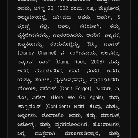
ಅಮೆರಿಕದ, ಗಾಯಕಿ, ಗೀತರಚನೆಕಾರ್ತಿ, ಮತ್ತು, ನಟಿ.
ಅವರು, ಆಗಸ್ಟ್ 20, 1992 ರಂದು, ನ್ಯೂ, ಮೆಕ್ಸಿಕೋದ,
ಅಲ್ಬುಕರ್ಕಿಯಲ್ಲಿ, ಜನಿಸಿದರು. ಅವರು, 'ಬಾರ್ನಿ, &
ಫ್ರೆಂಡ್ಸ್' ನಲ್ಲಿ, ಬಾಲ, ನಟಿಯಾಗಿ, ತಮ್ಮ,
ವೃತ್ತಿಜೀವನವನ್ನು, ಪ್ರಾರಂಭಿಸಿದರು. ಅವರಿಗೆ, ವ್ಯಾಪಕ,
ಖ್ಯಾತಿಯನ್ನು, ತಂದುಕೊಟ್ಟಿದ್ದು, 'ಡಿಸ್ನಿ, ಚಾನೆಲ್'
(Disney Channel) ನ, ಸಂಗೀತಮಯ, ಚಲನಚಿತ್ರ,
'ಕ್ಯಾಂಪ್, ರಾಕ್' (Camp Rock, 2008) ಮತ್ತು,
ಅದರ, ಮುಂದುವರಿದ, ಭಾಗ. ನಂತರ, ಅವರು,
ಯಶಸ್ವಿ, ಸಂಗೀತ, ವೃತ್ತಿಜೀವನವನ್ನು, ಪ್ರಾರಂಭಿಸಿದರು.
'ಡೋಂಟ್, ಫರ್ಗೆಟ್' (Don't Forget), 'ಹಿಯರ್, ವಿ,
ಗೋ, ಎಗೇನ್' (Here We Go Again), ಮತ್ತು,
'ಕಾನ್ಫಿಡೆಂಟ್' (Confident) ಅವರ, ಕೆಲವು, ಯಶಸ್ವಿ,
ಆಲ್ಬಂಗಳು. ಲೊವಾಟೊ ಅವರು, ತಮ್ಮ, ಮಾನಸಿಕ,
ಆರೋಗ್ಯ, ಮತ್ತು, ವ್ಯಸನದೊಂದಿಗಿನ, ಹೋರಾಟಗಳ,
ಬಗ್ಗೆ, ಮುಕ್ತವಾಗಿ, ಮಾತನಾಡಿದ್ದಾರೆ, ಮತ್ತು,