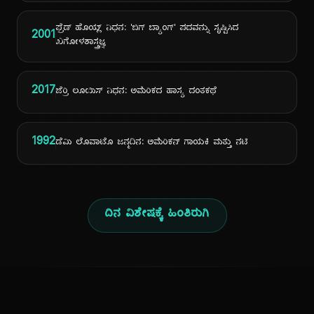
ಫ್ರೆಡ್ ಹೊಯ್ಲ್ ನಿಧನ: 'ಬಿಗ್ ಬ್ಯಾಂಗ್' ಪದವನ್ನು ಸೃಷ್ಟಿಸಿದ
2001
ಖಗೋಳಶಾಸ್ತ್ರಜ್ಞ
2017
ಜೆರ್ರಿ ಲೂಯಿಸ್ ನಿಧನ: ಅಮೆರಿಕದ ಹಾಸ್ಯ ದಂತಕಥೆ
1992
ಡೆಮಿ ಲೊವಾಟೊ ಜನ್ಮದಿನ: ಅಮೆರಿಕನ್ ಗಾಯಕಿ ಮತ್ತು ನಟಿ
ದಿನ ವಿಶೇಷಕ್ಕೆ ಹಿಂತಿರುಗಿ