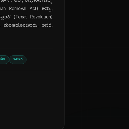
್, ಆಫ್, ರೆಪ್ರೆಸೆಂಟೇಟಿವ್ಸ್'
dian Removal Act) ಅನ್ನು,
ರಾಂತಿ' (Texas Revolution)
ಲ್ಲಿ, ಮರಣಹೊಂದಿದರು. ಅವರ,
.
ಾಮೋ
ಇತಿಹಾಸ