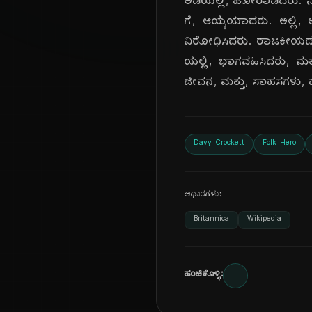
ಅಡಿಯಲ್ಲಿ, ಹೋರಾಡಿದರು. ನಂತರ
ಗೆ, ಆಯ್ಕೆಯಾದರು. ಅಲ್ಲಿ, 
ವಿರೋಧಿಸಿದರು. ರಾಜಕೀಯದಲ್ಲಿ
ಯಲ್ಲಿ, ಭಾಗವಹಿಸಿದರು, ಮತ
ಜೀವನ, ಮತ್ತು, ಸಾಹಸಗಳು, ಹಲ
Davy Crockett
Folk Hero
ಆಧಾರಗಳು:
Britannica
Wikipedia
ಹಂಚಿಕೊಳ್ಳಿ: