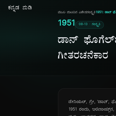
ಕನ್ನಡ ನುಡಿ
ಮುಖ ಪುಟ
ದಿನ ವಿಶೇಷ
ಸಂಸ್ಕೃತಿ
1951: ಡಾನ್ ಫೊ
1951
08-13 · ಸಂಸ್ಕೃತಿ
ಡಾನ್ ಫೊಗೆಲ್‌
ಗೀತರಚನೆಕಾರ
ಡೇನಿಯಲ್, ಗ್ರೇ, 'ಡಾನ್', 
1951 ರಂದು, ಇಲಿನಾಯ್ಸ್‌ನ,