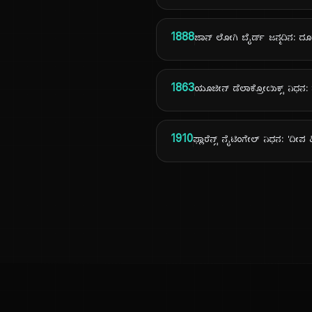
1888
ಜಾನ್ ಲೋಗಿ ಬೈರ್ಡ್ ಜನ್ಮದಿನ: ದೂ
1863
ಯೂಜೀನ್ ಡೆಲಾಕ್ರೋಯಿಕ್ಸ್ ನಿಧನ:
1910
ಫ್ಲಾರೆನ್ಸ್ ನೈಟಿಂಗೇಲ್ ನಿಧನ: 'ದೀಪ 