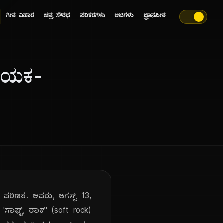
ಗೀತ ವಿಹಾರ
ಚಿತ್ರ ಸೌರಭ
ಪರಿಕರಗಳು
ಆಟಗಳು
ಜ್ಞಾನಪೀಠ
ಗಾಯಕ-
 ಪರಿಣತ. ಅವರು, ಆಗಸ್ಟ್ 13,
ಾಫ್ಟ್, ರಾಕ್' (soft rock)