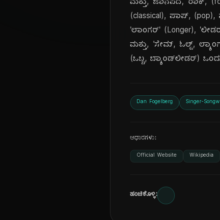
ಮತ್ತು, ಜಾನಪದ, ರಾಕ್, (fol
(classical), ಪಾಪ್, (pop), 
'ಲಾಂಗರ್' (Longer), 'ಲೀಡರ
ಮತ್ತು, 'ಸೇಮ್, ಓಲ್ಡ್, ಲ್ಯ
(ಒಬ್ಬ, ಬ್ಯಾಂಡ್‌ಲೀಡರ್) ಒಂದ
Dan Fogelberg
Singer-Songwr
ಆಧಾರಗಳು:
Official Website
Wikipedia
ಹಂಚಿಕೊಳ್ಳಿ: