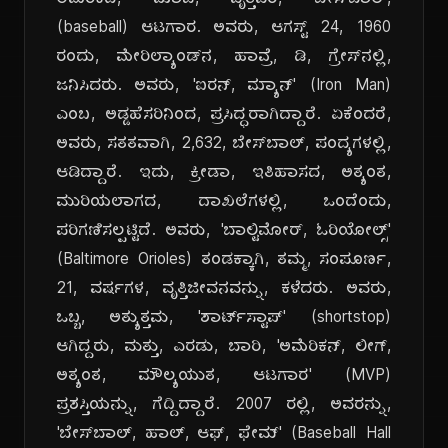
ಅಮೆರಿಕದ, ಮಾಜಿ, ವೃತ್ತಿಪರ, ಬೇಸ್‌ಬಾಲ್,
(baseball) ಆಟಗಾರ. ಅವರು, ಆಗಸ್ಟ್ 24, 1960
ರಂದು, ಮೇರಿಲ್ಯಾಂಡ್‌ನ, ಹಾವ್ರೆ, ಡಿ, ಗ್ರೇಸ್‌ನಲ್ಲಿ,
ಜನಿಸಿದರು. ಅವರು, 'ಐರನ್, ಮ್ಯಾನ್' (Iron Man)
ಎಂಬ, ಅಡ್ಡಹೆಸರಿನಿಂದ, ಪ್ರಸಿದ್ಧರಾಗಿದ್ದಾರೆ. ಏಕೆಂದರೆ,
ಅವರು, ಸತತವಾಗಿ, 2,632, ಬೇಸ್‌ಬಾಲ್, ಪಂದ್ಯಗಳಲ್ಲಿ,
ಆಡಿದ್ದಾರೆ. ಇದು, ಕ್ರೀಡಾ, ಇತಿಹಾಸದ, ಅತ್ಯಂತ,
ಮುರಿಯಲಾಗದ, ದಾಖಲೆಗಳಲ್ಲಿ, ಒಂದೆಂದು,
ಪರಿಗಣಿಸಲ್ಪಟ್ಟಿದೆ. ಅವರು, 'ಬಾಲ್ಟಿಮೋರ್, ಓರಿಯೋಲ್ಸ್'
(Baltimore Orioles) ತಂಡಕ್ಕಾಗಿ, ತಮ್ಮ, ಸಂಪೂರ್ಣ,
21, ವರ್ಷಗಳ, ವೃತ್ತಿಜೀವನವನ್ನು, ಕಳೆದರು. ಅವರು,
ಒಬ್ಬ, ಅತ್ಯುತ್ತಮ, 'ಶಾರ್ಟ್‌ಸ್ಟಾಪ್' (shortstop)
ಆಗಿದ್ದರು, ಮತ್ತು, ಎರಡು, ಬಾರಿ, 'ಅಮೆರಿಕನ್, ಲೀಗ್,
ಅತ್ಯಂತ, ಮೌಲ್ಯಯುತ, ಆಟಗಾರ' (MVP)
ಪ್ರಶಸ್ತಿಯನ್ನು, ಗೆದ್ದಿದ್ದಾರೆ. 2007 ರಲ್ಲಿ, ಅವರನ್ನು,
'ಬೇಸ್‌ಬಾಲ್, ಹಾಲ್, ಆಫ್, ಫೇಮ್' (Baseball Hall