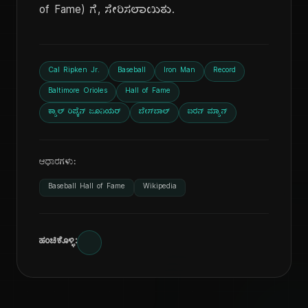
of Fame) ಗೆ, ಸೇರಿಸಲಾಯಿತು.
Cal Ripken Jr.
Baseball
Iron Man
Record
Baltimore Orioles
Hall of Fame
ಕ್ಯಾಲ್ ರಿಪ್ಕೆನ್ ಜೂನಿಯರ್
ಬೇಸ್‌ಬಾಲ್
ಐರನ್ ಮ್ಯಾನ್
ಆಧಾರಗಳು:
Baseball Hall of Fame
Wikipedia
ಹಂಚಿಕೊಳ್ಳಿ: