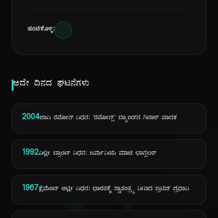
ಹಂಚಿಕೊಳ್ಳಿ:
ಅದೇ ದಿನದ ಘಟನೆಗಳು
2004
ಜಾನಿ ರಮೋನ್ ನಿಧನ: 'ರಮೋನ್ಸ್' ಬ್ಯಾಂಡ್‌ನ ಗಿಟಾರ್ ವಾದಕ
1992
ವಿಲ್ಲೀ ಬ್ರಾಂಟ್ ನಿಧನ: ಜರ್ಮನಿಯ ಮಾಜಿ ಛಾನ್ಸಲರ್
1967
ಕ್ಲೆಮೆಂಟ್ ಅಟ್ಲೀ ನಿಧನ: ಭಾರತಕ್ಕೆ ಸ್ವಾತಂತ್ರ್ಯ ನೀಡಿದ ಬ್ರಿಟಿಷ್ ಪ್ರಧಾನಿ