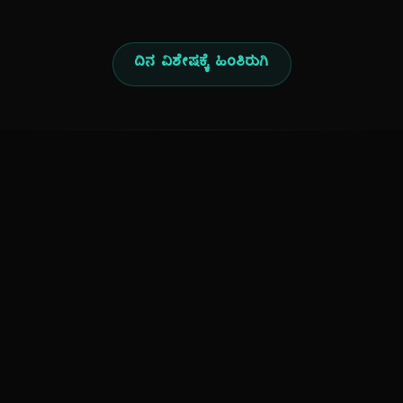
ದಿನ ವಿಶೇಷಕ್ಕೆ ಹಿಂತಿರುಗಿ
ಕನ್ನಡ ನುಡಿ
ಕನ್ನಡ ಭಾಷೆ, ಸಂಸ್ಕೃತಿ ಮತ್ತು ಸಾಮಾನ್ಯ ಜ್ಞಾನದ ಡಿಜಿಟಲ್ ಆರ್ಕೈವ್