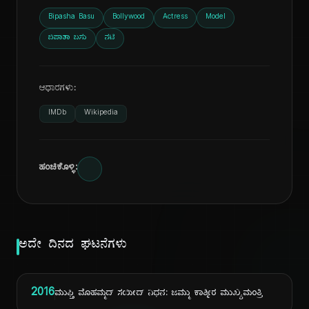
Bipasha Basu
Bollywood
Actress
Model
ಬಿಪಾಶಾ ಬಸು
ನಟಿ
ಆಧಾರಗಳು:
IMDb
Wikipedia
ಹಂಚಿಕೊಳ್ಳಿ:
ಅದೇ ದಿನದ ಘಟನೆಗಳು
2016
ಮುಫ್ತಿ ಮೊಹಮ್ಮದ್ ಸಯೀದ್ ನಿಧನ: ಜಮ್ಮು ಕಾಶ್ಮೀರ ಮುಖ್ಯಮಂತ್ರಿ