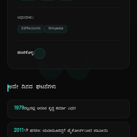
ದಿ
ಆಧಾರಗಳು:
ESPNcricinfo
Wikipedia
ಹಂಚಿಕೊಳ್ಳಿ:
ಅದೇ ದಿನದ ಘಟನೆಗಳು
1979
ರಲ್ಲಪಲ್ಲಿ ಅನಂತ ಕೃಷ್ಣ ಶರ್ಮಾ ನಿಧನ
2011
భూ ಹಗರಣ: ಯಡಿಯೂರಪ್ಪಗೆ ಹೈಕೋರ್ಟ್‌ನಿಂದ ಜಾಮೀನು