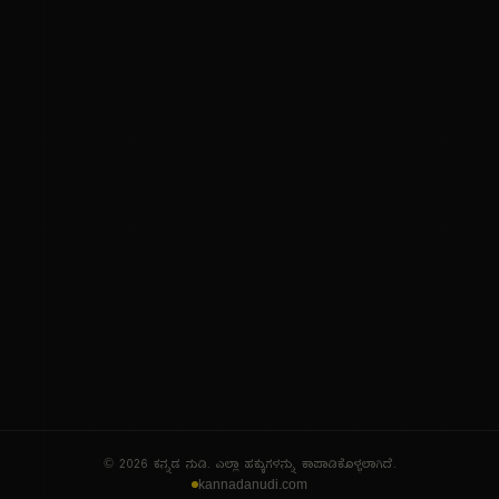
ನಮ್ಮ ಬಗ್ಗೆ
ಗೌಪ್ಯತೆ ನೀತಿ
ಸೇವಾ ನಿಯಮಗಳು
© 2026 ಕನ್ನಡ ನುಡಿ. ಎಲ್ಲಾ ಹಕ್ಕುಗಳನ್ನು ಕಾಪಾಡಿಕೊಳ್ಳಲಾಗಿದೆ.
kannadanudi.com