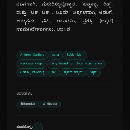
ನಟನೆಗಾಗಿ, ಗುರುತಿಸಲ್ಪಟ್ಟಿದ್ದಾರೆ. 'ಹ್ಯಾಕ್ಸಾ, ರಿಡ್ಜ್',
ಮತ್ತು, 'ಟಿಕ್, ಟಿಕ್... ಬೂಮ್!' ಚಿತ್ರಗಳಿಗಾಗಿ, ಅವರಿಗೆ,
'ಅತ್ಯುತ್ತಮ, ನಟ', ಅಕಾಡೆಮಿ, ಪ್ರಶಸ್ತಿ, (ಆಸ್ಕರ್)
ನಾಮನಿರ್ದೇಶನಗಳು, ಲಭಿಸಿವೆ.
Andrew Garfield
Actor
Spider-Man
Hacksaw Ridge
Tony Award
Oscar Nomination
ಆಂಡ್ರ್ಯೂ ಗಾರ್ಫೀಲ್ಡ್
ನಟ
ಸ್ಪೈಡರ್-ಮ್ಯಾನ್
ಆಸ್ಕರ್
ಆಧಾರಗಳು:
Britannica
Wikipedia
ಹಂಚಿಕೊಳ್ಳಿ: