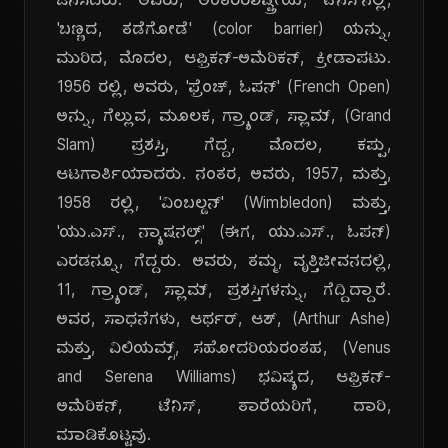
ಜನಿಸಿದರು. ಅವರು, ಅಂತರರಾಷ್ಟ್ರೀಯ, ಟೆನಿಸ್‌ನಲ್ಲಿ,
'ಬಣ್ಣದ, ತಡೆಗೋಡೆ' (color barrier) ಯನ್ನು,
ಮುರಿದ, ಮೊದಲ, ಆಫ್ರಿಕನ್-ಅಮೆರಿಕನ್, ಕ್ರೀಡಾಪಟು.
1956 ರಲ್ಲಿ, ಅವರು, 'ಫ್ರೆಂಚ್, ಓಪನ್' (French Open)
ಅನ್ನು, ಗೆಲ್ಲುವ, ಮೂಲಕ, ಗ್ರ್ಯಾಂಡ್, ಸ್ಲಾಮ್, (Grand
Slam) ಪ್ರಶಸ್ತಿ, ಗೆದ್ದ, ಮೊದಲ, ಕಪ್ಪು,
ಆಟಗಾರ್ತಿಯಾದರು. ನಂತರ, ಅವರು, 1957, ಮತ್ತು,
1958 ರಲ್ಲಿ, 'ವಿಂಬಲ್ಡನ್' (Wimbledon) ಮತ್ತು,
'ಯು.ಎಸ್., ನ್ಯಾಷನಲ್ಸ್' (ಈಗ, ಯು.ಎಸ್., ಓಪನ್)
ಎರಡನ್ನೂ, ಗೆದ್ದರು. ಅವರು, ತಮ್ಮ, ವೃತ್ತಿಜೀವನದಲ್ಲಿ,
11, ಗ್ರ್ಯಾಂಡ್, ಸ್ಲಾಮ್, ಪ್ರಶಸ್ತಿಗಳನ್ನು, ಗೆದ್ದಿದ್ದಾರೆ.
ಅವರ, ಸಾಧನೆಗಳು, ಆರ್ಥರ್, ಆಶ್, (Arthur Ashe)
ಮತ್ತು, ವಿಲಿಯಮ್ಸ್, ಸಹೋದರಿಯರಂತಹ, (Venus
and Serena Williams) ಭವಿಷ್ಯದ, ಆಫ್ರಿಕನ್-
ಅಮೆರಿಕನ್, ಟೆನಿಸ್, ತಾರೆಯರಿಗೆ, ದಾರಿ,
ಮಾಡಿಕೊಟ್ಟವು.