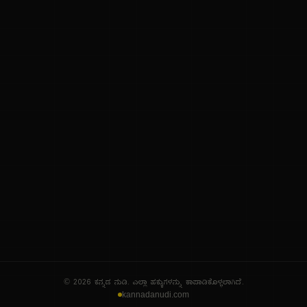
ನಮ್ಮ ಬಗ್ಗೆ
ಗೌಪ್ಯತೆ ನೀತಿ
ಸೇವಾ ನಿಯಮಗಳು
© 2026 ಕನ್ನಡ ನುಡಿ. ಎಲ್ಲಾ ಹಕ್ಕುಗಳನ್ನು ಕಾಪಾಡಿಕೊಳ್ಳಲಾಗಿದೆ.
kannadanudi.com