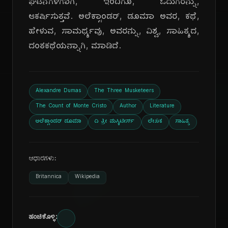
ಘಟನೆಗಳಿಗಾಗಿ, ಇಂದಿಗೂ, ಓದುಗರನ್ನು,
ಆಕರ್ಷಿಸುತ್ತವೆ. ಅಲೆಕ್ಸಾಂಡರ್, ಡೂಮಾ ಅವರ, ಕಥೆ,
ಹೇಳುವ, ಸಾಮರ್ಥ್ಯವು, ಅವರನ್ನು, ವಿಶ್ವ, ಸಾಹಿತ್ಯದ,
ದಂತಕಥೆಯನ್ನಾಗಿ, ಮಾಡಿದೆ.
Alexandre Dumas
The Three Musketeers
The Count of Monte Cristo
Author
Literature
ಅಲೆಕ್ಸಾಂಡರ್ ಡೂಮಾ
ದಿ ತ್ರೀ ಮಸ್ಕಿಟೀರ್ಸ್
ಲೇಖಕ
ಸಾಹಿತ್ಯ
ಆಧಾರಗಳು:
Britannica
Wikipedia
ಹಂಚಿಕೊಳ್ಳಿ: