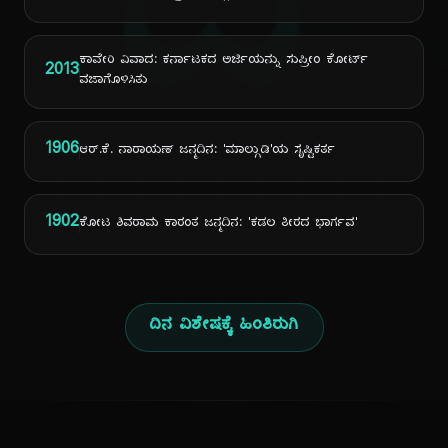
ದಿ
ಕಾವೇರಿ ವಿವಾದ: ಕರ್ನಾಟಕದ ಅರ್ಜಿಯನ್ನು ಸುಪ್ರೀಂ ಕೋರ್ಟ್
2013
ವಜಾಗೊಳಿಸಿತು
1906
ಆರ್.ಕೆ. ನಾರಾಯಣ್ ಜನ್ಮದಿನ: 'ಮಾಲ್ಗುಡಿ'ಯ ಸೃಷ್ಟಿಕರ್ತ
1902
ಕೋಟ ಶಿವರಾಮ ಕಾರಂತ ಜನ್ಮದಿನ: 'ಕಡಲ ತೀರದ ಭಾರ್ಗವ'
ದಿನ ವಿಶೇಷಕ್ಕೆ ಹಿಂತಿರುಗಿ