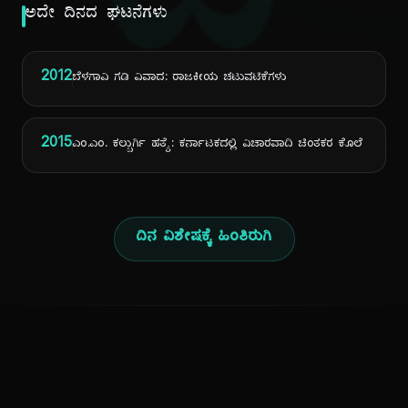
ದಿ
ಅದೇ ದಿನದ ಘಟನೆಗಳು
2012
ಬೆಳಗಾವಿ ಗಡಿ ವಿವಾದ: ರಾಜಕೀಯ ಚಟುವಟಿಕೆಗಳು
2015
ಎಂ.ಎಂ. ಕಲ್ಬುರ್ಗಿ ಹತ್ಯೆ: ಕರ್ನಾಟಕದಲ್ಲಿ ವಿಚಾರವಾದಿ ಚಿಂತಕರ ಕೊಲೆ
ದಿನ ವಿಶೇಷಕ್ಕೆ ಹಿಂತಿರುಗಿ