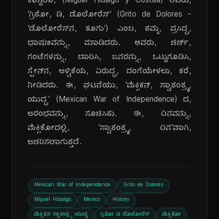
ಕಾಸ್ಟಿಲಾ, (Miguel Hidalgo y Costilla) ಅವರು,
'ಗ್ರಿತೋ, ಡಿ, ಡೊಲೋರೆಸ್' (Grito de Dolores -
'ಡೊಲೋರೆಸ್‌ನ, ಕೂಗು') ಎಂಬ, ತಮ್ಮ, ಪ್ರಸಿದ್ಧ,
ಭಾಷಣವನ್ನು, ಮಾಡಿದರು. ಅವರು, ಚರ್ಚ್,
ಗಂಟೆಗಳನ್ನು, ಬಾರಿಸಿ, ಜನರನ್ನು, ಒಟ್ಟುಗೂಡಿಸಿ,
ಸ್ಪೇನ್‌ನ, ಆಳ್ವಿಕೆಯ, ವಿರುದ್ಧ, ದಂಗೆಯೇಳಲು, ಕರೆ,
ನೀಡಿದರು. ಈ, ಘಟನೆಯು, 'ಮೆಕ್ಸಿಕನ್, ಸ್ವಾತಂತ್ರ್ಯ,
ಯುದ್ಧ' (Mexican War of Independence) ದ,
ಆರಂಭವನ್ನು, ಸೂಚಿಸಿತು. ಈ, ದಿನವನ್ನು,
ಮೆಕ್ಸಿಕೋದಲ್ಲಿ, 'ಸ್ವಾತಂತ್ರ್ಯ, ದಿನ'ವಾಗಿ,
ಆಚರಿಸಲಾಗುತ್ತದೆ.
Mexican War of Independence
Grito de Dolores
Miguel Hidalgo
Mexico
History
ಮೆಕ್ಸಿಕನ್ ಸ್ವಾತಂತ್ರ್ಯ ಯುದ್ಧ
ಗ್ರಿತೋ ಡಿ ಡೊಲೋರೆಸ್
ಮೆಕ್ಸಿಕೋ