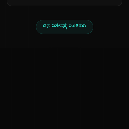
ದಿನ ವಿಶೇಷಕ್ಕೆ ಹಿಂತಿರುಗಿ
ಕನ್ನಡ ನುಡಿ
ಕನ್ನಡ ಭಾಷೆ, ಸಂಸ್ಕೃತಿ ಮತ್ತು ಸಾಮಾನ್ಯ ಜ್ಞಾನದ ಡಿಜಿಟಲ್ ಆರ್ಕೈವ್