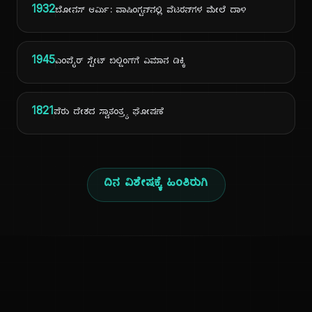
1932
ಬೋನಸ್ ಆರ್ಮಿ: ವಾಷಿಂಗ್ಟನ್‌ನಲ್ಲಿ ವೆಟರನ್‌ಗಳ ಮೇಲೆ ದಾಳಿ
1945
ಎಂಪೈರ್ ಸ್ಟೇಟ್ ಬಿಲ್ಡಿಂಗ್‌ಗೆ ವಿಮಾನ ಡಿಕ್ಕಿ
1821
ಪೆರು ದೇಶದ ಸ್ವಾತಂತ್ರ್ಯ ಘೋಷಣೆ
ದಿನ ವಿಶೇಷಕ್ಕೆ ಹಿಂತಿರುಗಿ