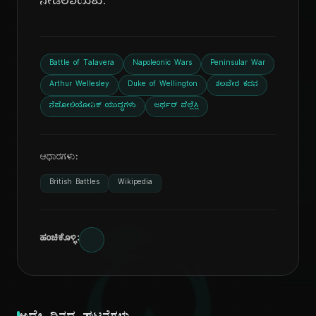
ನೀಡಲಾಯಿತು.
Battle of Talavera
Napoleonic Wars
Peninsular War
Arthur Wellesley
Duke of Wellington
ತಲವೇರ ಕದನ
ನೆಪೋಲಿಯೋನಿಕ್ ಯುದ್ಧಗಳು
ಆರ್ಥರ್ ವೆಲ್ಲೆಸ್ಲಿ
ಆಧಾರಗಳು:
British Battles
Wikipedia
ಹಂಚಿಕೊಳ್ಳಿ: