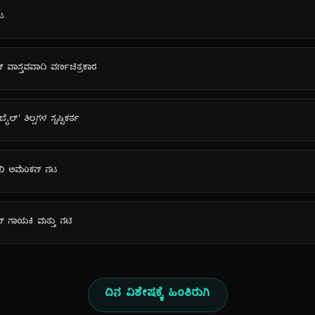
ನಟ
ನ್ ವಾಸ್ತವವಾದಿ ವರ್ಣಚಿತ್ರಕಾರ
ೈಲ್' ಶಿಲ್ಪಗಳ ಸೃಷ್ಟಿಕರ್ತ
ಖಿ ಅಮೆರಿಕನ್ ನಟ
ನ್ ಗಾಯಕಿ ಮತ್ತು ನಟಿ
ದಿನ ವಿಶೇಷಕ್ಕೆ ಹಿಂತಿರುಗಿ