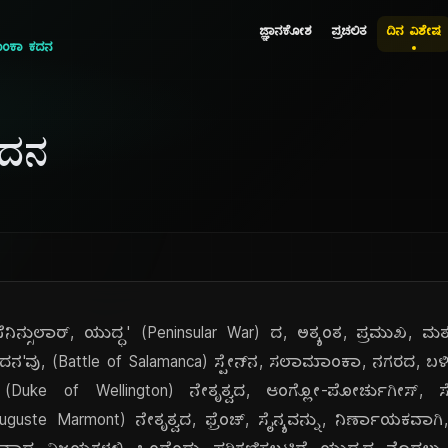
ಜ್ಞಾನಕೋಶ
ಪ್ರಚಲಿತ
ದಿನ ವಿಶೇಷ
ಾಂಕಾ ಕದನ
ಕದನ
ನಿನ್ಸುಲಾರ್, ಯುದ್ಧ' (Peninsular War) ದ, ಅತ್ಯಂತ, ಪ್ರಮುಖ, ಮತ್
ವು, (Battle of Salamanca) ಸ್ಪೇನ್‌ನ, ಸಲಾಮಾಂಕಾ, ನಗರದ, ಬಳಿ, 
ಟನ್, (Duke of Wellington) ನೇತೃತ್ವದ, ಆಂಗ್ಲೋ-ಪೋರ್ಚುಗೀಸ್, ಸೈ
uste Marmont) ನೇತೃತ್ವದ, ಫ್ರೆಂಚ್, ಸೈನ್ಯವನ್ನು, ನಿರ್ಣಾಯಕವಾಗ