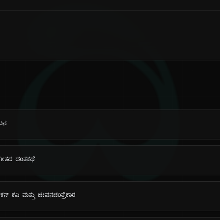
ದಿ
ದಿನ
ಸಂಗೀತದ ದಂತಕಥೆ
ಿಕನ್ ಕವಿ ಮತ್ತು ಜೀವನಚರಿತ್ರೆಕಾರ