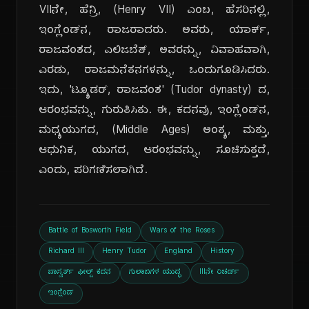
VIIನೇ, ಹೆನ್ರಿ, (Henry VII) ಎಂಬ, ಹೆಸರಿನಲ್ಲಿ,
ಇಂಗ್ಲೆಂಡ್‌ನ, ರಾಜರಾದರು. ಅವರು, ಯಾರ್ಕ್,
ರಾಜವಂಶದ, ಎಲಿಜಬೆತ್, ಅವರನ್ನು, ವಿವಾಹವಾಗಿ,
ಎರಡು, ರಾಜಮನೆತನಗಳನ್ನು, ಒಂದುಗೂಡಿಸಿದರು.
ಇದು, 'ಟ್ಯೂಡರ್, ರಾಜವಂಶ' (Tudor dynasty) ದ,
ಆರಂಭವನ್ನು, ಗುರುತಿಸಿತು. ಈ, ಕದನವು, ಇಂಗ್ಲೆಂಡ್‌ನ,
ಮಧ್ಯಯುಗದ, (Middle Ages) ಅಂತ್ಯ, ಮತ್ತು,
ಆಧುನಿಕ, ಯುಗದ, ಆರಂಭವನ್ನು, ಸೂಚಿಸುತ್ತದೆ,
ಎಂದು, ಪರಿಗಣಿಸಲಾಗಿದೆ.
Battle of Bosworth Field
Wars of the Roses
Richard III
Henry Tudor
England
History
ಬಾಸ್ವರ್ತ್ ಫೀಲ್ಡ್ ಕದನ
ಗುಲಾಬಿಗಳ ಯುದ್ಧ
IIIನೇ ರಿಚರ್ಡ್
ಇಂಗ್ಲೆಂಡ್