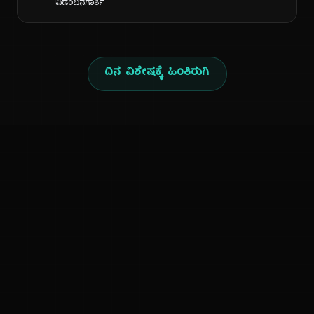
ವಿಡಂಬನಗಾರ್ತಿ
ದಿನ ವಿಶೇಷಕ್ಕೆ ಹಿಂತಿರುಗಿ
ಕನ್ನಡ ನುಡಿ
ಕನ್ನಡ ಭಾಷೆ, ಸಂಸ್ಕೃತಿ ಮತ್ತು ಸಾಮಾನ್ಯ ಜ್ಞಾನದ ಡಿಜಿಟಲ್ ಆರ್ಕೈವ್