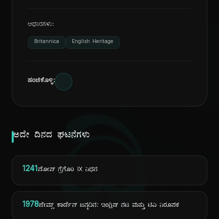
ಆಧಾರಗಳು:
Britannica
English Heritage
ಹಂಚಿಕೊಳ್ಳಿ:
ದಿ
ಅದೇ ದಿನದ ಘಟನೆಗಳು
1241
ಪೋಪ್ ಗ್ರೆಗೊರಿ IX ನಿಧನ
1978
ಜೇಮ್ಸ್ ಕಾರ್ಡೆನ್ ಜನ್ಮದಿನ: ಇಂಗ್ಲಿಷ್ ನಟ ಮತ್ತು ಟಿವಿ ನಿರೂಪಕ