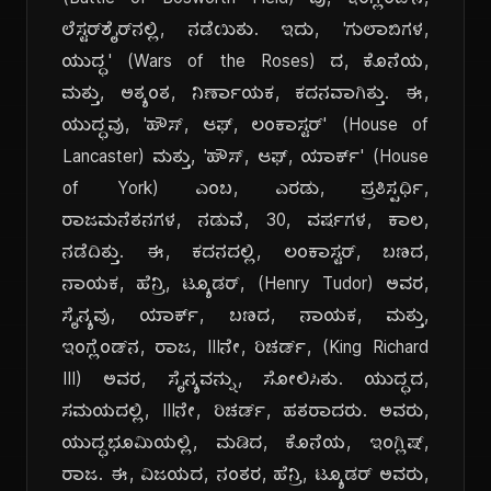
(Battle of Bosworth Field) ವು, ಇಂಗ್ಲೆಂಡ್‌ನ,
ಲೆಸ್ಟರ್‌ಶೈರ್‌ನಲ್ಲಿ, ನಡೆಯಿತು. ಇದು, 'ಗುಲಾಬಿಗಳ,
ಯುದ್ಧ' (Wars of the Roses) ದ, ಕೊನೆಯ,
ಮತ್ತು, ಅತ್ಯಂತ, ನಿರ್ಣಾಯಕ, ಕದನವಾಗಿತ್ತು. ಈ,
ಯುದ್ಧವು, 'ಹೌಸ್, ಆಫ್, ಲಂಕಾಸ್ಟರ್' (House of
Lancaster) ಮತ್ತು, 'ಹೌಸ್, ಆಫ್, ಯಾರ್ಕ್' (House
of York) ಎಂಬ, ಎರಡು, ಪ್ರತಿಸ್ಪರ್ಧಿ,
ರಾಜಮನೆತನಗಳ, ನಡುವೆ, 30, ವರ್ಷಗಳ, ಕಾಲ,
ನಡೆದಿತ್ತು. ಈ, ಕದನದಲ್ಲಿ, ಲಂಕಾಸ್ಟರ್, ಬಣದ,
ನಾಯಕ, ಹೆನ್ರಿ, ಟ್ಯೂಡರ್, (Henry Tudor) ಅವರ,
ಸೈನ್ಯವು, ಯಾರ್ಕ್, ಬಣದ, ನಾಯಕ, ಮತ್ತು,
ಇಂಗ್ಲೆಂಡ್‌ನ, ರಾಜ, IIIನೇ, ರಿಚರ್ಡ್, (King Richard
III) ಅವರ, ಸೈನ್ಯವನ್ನು, ಸೋಲಿಸಿತು. ಯುದ್ಧದ,
ಸಮಯದಲ್ಲಿ, IIIನೇ, ರಿಚರ್ಡ್, ಹತರಾದರು. ಅವರು,
ಯುದ್ಧಭೂಮಿಯಲ್ಲಿ, ಮಡಿದ, ಕೊನೆಯ, ಇಂಗ್ಲಿಷ್,
ರಾಜ. ಈ, ವಿಜಯದ, ನಂತರ, ಹೆನ್ರಿ, ಟ್ಯೂಡರ್ ಅವರು,