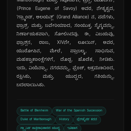
Marlborough) ಮತ್ತು, ಸವೊಯ್‌ನ, ಪ್ರಿನ್ಸ್, ಯೂಜೀನ್,
(Prince Eugene of Savoy) ಅವರ, ನೇತೃತ್ವದ,
'ಗ್ರ್ಯಾಂಡ್, ಅಲಯನ್ಸ್' (Grand Alliance) ನ, ಪಡೆಗಳು,
ಫ್ರಾನ್ಸ್, ಮತ್ತು, ಬವೇರಿಯಾದ, ಸಂಯುಕ್ತ, ಸೈನ್ಯವನ್ನು,
ನಿರ್ಣಾಯಕವಾಗಿ, ಸೋಲಿಸಿದವು. ಈ, ವಿಜಯವು,
ಫ್ರಾನ್ಸ್‌ನ, ರಾಜ, XIVನೇ, ಲೂಯಿಸ್, ಅವರ,
ಯುರೋಪಿನ, ಮೇಲೆ, ಪ್ರಾಬಲ್ಯ, ಸಾಧಿಸುವ,
ಮಹತ್ವಾಕಾಂಕ್ಷೆಗಳಿಗೆ, ದೊಡ್ಡ, ಹೊಡೆತ, ನೀಡಿತು.
ಇದು, ವಿಯೆನ್ನಾ, ನಗರವನ್ನು, ಫ್ರೆಂಚ್, ಆಕ್ರಮಣದಿಂದ,
ರಕ್ಷಿಸಿತು, ಮತ್ತು, ಯುದ್ಧದ, ಗತಿಯನ್ನು,
ಬದಲಾಯಿಸಿತು.
Battle of Blenheim
War of the Spanish Succession
Duke of Marlborough
History
ಬ್ಲೆನ್‌ಹೈಮ್ ಕದನ
ಸ್ಪ್ಯಾನಿಷ್ ಉತ್ತರಾಧಿಕಾರದ ಯುದ್ಧ
ಇತಿಹಾಸ