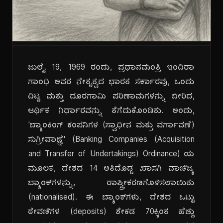
ಜುಲೈ 19, 1969 ರಂದು, ಪ್ರಧಾನಮಂತ್ರಿ ಇಂದಿರಾ
ಗಾಂಧಿ ಅವರ ನೇತೃತ್ವದ ಭಾರತ ಸರ್ಕಾರವು, ಒಂದು
ದಿಟ್ಟ ಮತ್ತು ದೂರಗಾಮಿ ಪರಿಣಾಮಗಳನ್ನು ಬೀರಿದ,
ಆರ್ಥಿಕ ನಿರ್ಧಾರವನ್ನು ತೆಗೆದುಕೊಂಡಿತು. ಅಂದು,
'ಬ್ಯಾಂಕಿಂಗ್ ಕಂಪನಿಗಳ (ಸ್ವಾಧೀನ ಮತ್ತು ವರ್ಗಾವಣೆ)
ಸುಗ್ರೀವಾಜ್ಞೆ' (Banking Companies (Acquisition
and Transfer of Undertakings) Ordinance) ಯ
ಮೂಲಕ, ದೇಶದ 14 ಅತಿದೊಡ್ಡ ಖಾಸಗಿ ವಾಣಿಜ್ಯ
ಬ್ಯಾಂಕ್‌ಗಳನ್ನು, ರಾಷ್ಟ್ರೀಕರಣಗೊಳಿಸಲಾಯಿತು
(nationalised). ಈ ಬ್ಯಾಂಕ್‌ಗಳು, ದೇಶದ ಒಟ್ಟು
ಠೇವಣಿಗಳ (deposits) ಶೇಕಡ 70ಕ್ಕಿಂತ ಹೆಚ್ಚು