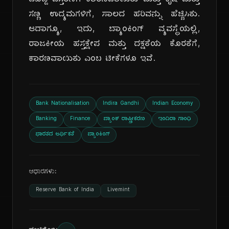
ದೊಡ್ಡ ವಿಸ್ತರಣೆಗೆ ಕಾರಣವಾಯಿತು ಮತ್ತು ಕೃಷಿ ಮತ್ತು
ಸಣ್ಣ ಉದ್ಯಮಗಳಿಗೆ, ಸಾಲದ ಹರಿವನ್ನು ಹೆಚ್ಚಿಸಿತು.
ಆದಾಗ್ಯೂ, ಇದು, ಬ್ಯಾಂಕಿಂಗ್ ವ್ಯವಸ್ಥೆಯಲ್ಲಿ,
ರಾಜಕೀಯ ಹಸ್ತಕ್ಷೇಪ ಮತ್ತು ದಕ್ಷತೆಯ ಕೊರತೆಗೆ,
ಕಾರಣವಾಯಿತು ಎಂಬ ಟೀಕೆಗಳೂ ಇವೆ.
Bank Nationalisation
Indira Gandhi
Indian Economy
Banking
Finance
ಬ್ಯಾಂಕ್ ರಾಷ್ಟ್ರೀಕರಣ
ಇಂದಿರಾ ಗಾಂಧಿ
ಭಾರತದ ಆರ್ಥಿಕತೆ
ಬ್ಯಾಂಕಿಂಗ್
ಆಧಾರಗಳು:
Reserve Bank of India
Livemint