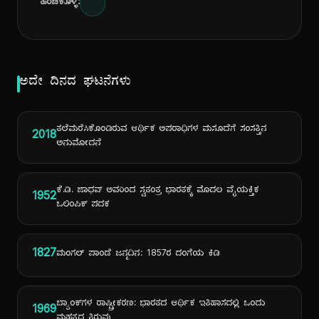
ಹಂಚಿಕೊಳ್ಳಿ:
ಅದೇ ದಿನದ ಘಟನೆಗಳು
ತಲೆಮರೆಸಿಕೊಂಡಿರುವ ಆರ್ಥಿಕ ಅಪರಾಧಿಗಳ ಮಸೂದೆಗೆ ಸಂಸತ್ತಿನ
2018
ಅನುಮೋದನೆ
ಕೆ.ಡಿ. ಜಾಧವ್ ಅವರಿಂದ ಸ್ವತಂತ್ರ ಭಾರತಕ್ಕೆ ಮೊದಲ ವೈಯಕ್ತಿಕ
1952
ಒಲಿಂಪಿಕ್ ಪದಕ
1827
ಮಂಗಲ್ ಪಾಂಡೆ ಜನ್ಮದಿನ: 1857ರ ದಂಗೆಯ ಕಿಡಿ
ಬ್ಯಾಂಕ್‌ಗಳ ರಾಷ್ಟ್ರೀಕರಣ: ಭಾರತದ ಆರ್ಥಿಕ ಇತಿಹಾಸದಲ್ಲಿ ಒಂದು
1969
ಮಹತ್ವದ ತಿರುವು