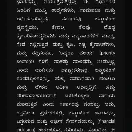
ಭಾಗವನ್ನು, ನಿಯಂತ್ರಿಸುತ್ತಿದ್ದವು. ಈ ನಿರ್ಧಾರದ
ಹಿಂದಿನ ಮುಖ್ಯ ಉದ್ದೇಶಗಳು, ಸಾಮಾಜಿಕ ಮತ್ತು
ಆರ್ಥಿಕವಾಗಿದ್ದವು. ಸರ್ಕಾರವು, ಬ್ಯಾಂಕಿಂಗ್
ವ್ಯವಸ್ಥೆಯು, ಕೇವಲ, ಕೆಲವು ದೊಡ್ಡ
ಕೈಗಾರಿಕೋದ್ಯಮಿಗಳು ಮತ್ತು ವ್ಯಾಪಾರಗಳಿಗೆ ಮಾತ್ರ,
ಸೇವೆ ಸಲ್ಲಿಸುತ್ತಿದೆ ಮತ್ತು ಕೃಷಿ, ಸಣ್ಣ ಕೈಗಾರಿಕೆಗಳು,
ಮತ್ತು ರಫ್ತಿನಂತಹ, 'ಆದ್ಯತಾ ವಲಯ' (priority
sectors) ಗಳಿಗೆ, ಸಾಕಷ್ಟು ಸಾಲವನ್ನು ನೀಡುತ್ತಿಲ್ಲ
ಎಂದು ವಾದಿಸಿತು. ರಾಷ್ಟ್ರೀಕರಣವು, ಬ್ಯಾಂಕಿಂಗ್
ಸಂಪನ್ಮೂಲಗಳನ್ನು, ಹೆಚ್ಚು ಸಮಾನವಾಗಿ ಹಂಚಲು
ಮತ್ತು ದೇಶದ ಆರ್ಥಿಕ ಅಭಿವೃದ್ಧಿಗೆ, ಹೆಚ್ಚು
ಪರಿಣಾಮಕಾರಿಯಾಗಿ ಬಳಸಿಕೊಳ್ಳಲು, ಸಹಾಯ
ಮಾಡುತ್ತದೆ ಎಂದು ಸರ್ಕಾರವು ನಂಬಿತ್ತು. ಇದು,
ಗ್ರಾಮೀಣ ಪ್ರದೇಶಗಳಲ್ಲಿ, ಬ್ಯಾಂಕಿಂಗ್ ಜಾಲವನ್ನು
ವಿಸ್ತರಿಸುವ ಮತ್ತು ಆರ್ಥಿಕ ಸೇರ್ಪಡೆಯನ್ನು (financial
inclusion) ಉತ್ತೇಜಿಸುವ, ಗುರಿಯನ್ನು ಹೊಂದಿತ್ತು. ಈ