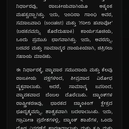
ನಿರ್ಧಾರವು, ರಾಜಕೀಯವಾಗಿಯೂ ಅತ್ಯಂತ
ಮಹತ್ವದ್ದಾಗಿತ್ತು. ಇದು, ಇಂದಿರಾ ಗಾಂಧಿ ಅವರ,
ಸಮಾಜವಾದಿ (socialist) ಮತ್ತು 'ಗರೀಬಿ ಹಟಾವೋ'
(ಬಡತನವನ್ನು ತೊಡೆದುಹಾಕಿ) ಕಾರ್ಯಸೂಚಿಯ,
ಒಂದು ಪ್ರಮುಖ ಭಾಗವಾಗಿತ್ತು. ಇದು, ಅವರನ್ನು,
ಬಡವರ ಮತ್ತು ಸಾಮಾನ್ಯರ ನಾಯಕಿಯಾಗಿ, ಚಿತ್ರಿಸಲು
ಸಹಾಯ ಮಾಡಿತು.
ದಿ
ಈ ನಿರ್ಧಾರಕ್ಕೆ, ವ್ಯಾಪಾರ ಸಮುದಾಯ ಮತ್ತು ಕೆಲವು
ರಾಜಕೀಯ ಪಕ್ಷಗಳಿಂದ, ತೀವ್ರವಾದ ವಿರೋಧ
ವ್ಯಕ್ತವಾಯಿತು. ಆದರೆ, ಸಾಮಾನ್ಯ ಜನರಿಂದ,
ವ್ಯಾಪಕವಾದ ಬೆಂಬಲ ದೊರೆಯಿತು. ಬ್ಯಾಂಕ್‌ಗಳ
ರಾಷ್ಟ್ರೀಕರಣವು, ಭಾರತದ ಬ್ಯಾಂಕಿಂಗ್ ಕ್ಷೇತ್ರದ
ಭೂದೃಶ್ಯವನ್ನು, ಶಾಶ್ವತವಾಗಿ ಬದಲಾಯಿಸಿತು. ಇದು,
ಗ್ರಾಮೀಣ ಪ್ರದೇಶಗಳಲ್ಲಿ, ಬ್ಯಾಂಕ್ ಶಾಖೆಗಳ, ಒಂದು