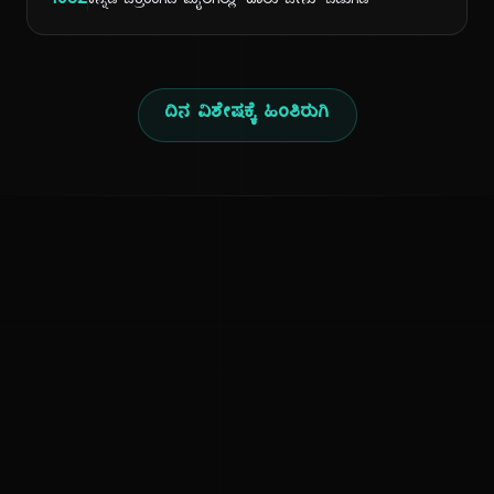
1982
ಕನ್ನಡ ಚಿತ್ರರಂಗದ ಮೈಲಿಗಲ್ಲು 'ಹಾಲು ಜೇನು' ಬಿಡುಗಡೆ
ದಿನ ವಿಶೇಷಕ್ಕೆ ಹಿಂತಿರುಗಿ
ಕನ್ನಡ ನುಡಿ
ಕನ್ನಡ ಭಾಷೆ, ಸಂಸ್ಕೃತಿ ಮತ್ತು ಸಾಮಾನ್ಯ ಜ್ಞಾನದ ಡಿಜಿಟಲ್ ಆರ್ಕೈವ್