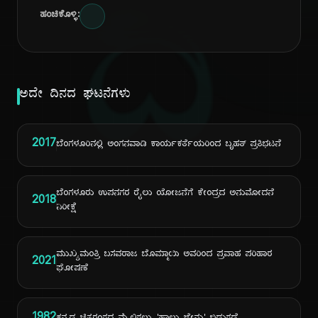
ದಿ
ಹಂಚಿಕೊಳ್ಳಿ:
ಅದೇ ದಿನದ ಘಟನೆಗಳು
2017
ಬೆಂಗಳೂರಿನಲ್ಲಿ ಅಂಗನವಾಡಿ ಕಾರ್ಯಕರ್ತೆಯರಿಂದ ಬೃಹತ್ ಪ್ರತಿಭಟನೆ
ಬೆಂಗಳೂರು ಉಪನಗರ ರೈಲು ಯೋಜನೆಗೆ ಕೇಂದ್ರದ ಅನುಮೋದನೆ
2018
ನಿರೀಕ್ಷೆ
ಮುಖ್ಯಮಂತ್ರಿ ಬಸವರಾಜ ಬೊಮ್ಮಾಯಿ ಅವರಿಂದ ಪ್ರವಾಹ ಪರಿಹಾರ
2021
ಘೋಷಣೆ