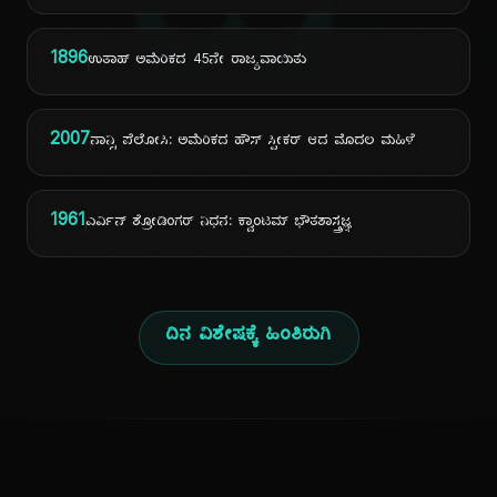
ದಿ
1896
ಉತಾಹ್ ಅಮೆರಿಕದ 45ನೇ ರಾಜ್ಯವಾಯಿತು
2007
ನಾನ್ಸಿ ಪೆಲೋಸಿ: ಅಮೆರಿಕದ ಹೌಸ್ ಸ್ಪೀಕರ್ ಆದ ಮೊದಲ ಮಹಿಳೆ
1961
ಎರ್ವಿನ್ ಶ್ರೋಡಿಂಗರ್ ನಿಧನ: ಕ್ವಾಂಟಮ್ ಭೌತಶಾಸ್ತ್ರಜ್ಞ
ದಿನ ವಿಶೇಷಕ್ಕೆ ಹಿಂತಿರುಗಿ