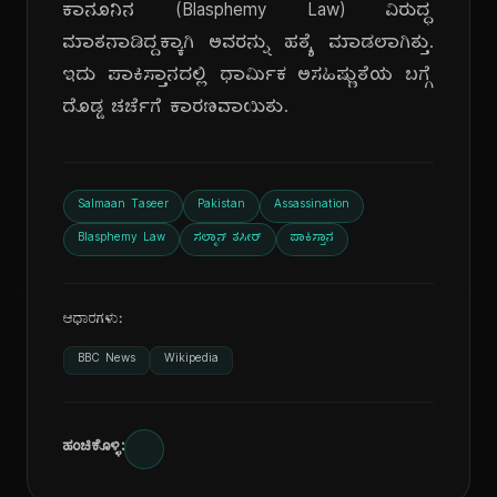
ಕಾನೂನಿನ (Blasphemy Law) ವಿರುದ್ಧ
ಮಾತನಾಡಿದ್ದಕ್ಕಾಗಿ ಅವರನ್ನು ಹತ್ಯೆ ಮಾಡಲಾಗಿತ್ತು.
ಇದು ಪಾಕಿಸ್ತಾನದಲ್ಲಿ ಧಾರ್ಮಿಕ ಅಸಹಿಷ್ಣುತೆಯ ಬಗ್ಗೆ
ದೊಡ್ಡ ಚರ್ಚೆಗೆ ಕಾರಣವಾಯಿತು.
Salmaan Taseer
Pakistan
Assassination
Blasphemy Law
ಸಲ್ಮಾನ್ ತಸೀರ್
ಪಾಕಿಸ್ತಾನ
ಆಧಾರಗಳು:
BBC News
Wikipedia
ಹಂಚಿಕೊಳ್ಳಿ: