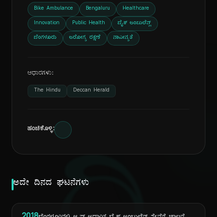
Bike Ambulance
Bengaluru
Healthcare
Innovation
Public Health
ಬೈಕ್ ಆಂಬುಲೆನ್ಸ್
ಬೆಂಗಳೂರು
ಆರೋಗ್ಯ ರಕ್ಷಣೆ
ನಾವೀನ್ಯತೆ
ಆಧಾರಗಳು:
The Hindu
Deccan Herald
ಹಂಚಿಕೊಳ್ಳಿ:
ಅದೇ ದಿನದ ಘಟನೆಗಳು