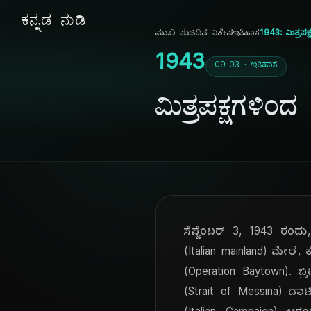
ಕನ್ನಡ ನುಡಿ
ಮುಖ ಪುಟ
ದಿನ ವಿಶೇಷ
ಇತಿಹಾಸ
1943: ಮಿತ್ರ
1943
09-03 · ಇತಿಹಾಸ
ಮಿತ್ರಪಕ್ಷಗಳ
ಸೆಪ್ಟೆಂಬರ್ 3, 1943 ರಂ
(Italian mainland) ಮೇಲ
(Operation Baytown). ಬ್ರ
(Strait of Messina) ದಾ