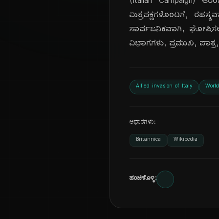
(Italian Campaign) ಆರ
ಮಿತ್ರಪಕ್ಷಗಳೊಂದಿಗೆ, ರಹಸ್
ಸಾರ್ವಜನಿಕವಾಗಿ, ಘೋಷಿಸಲಾ
ವಿಭಾಗಗಳು, ಪ್ರಮುಖ, ಪಾತ್ರ
Allied invasion of Italy
World
ಆಧಾರಗಳು:
Britannica
Wikipedia
ಹಂಚಿಕೊಳ್ಳಿ: