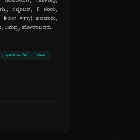
ು, ಇಟಾಲಿಯನ್, ಸರ್ಕಾರವು,
್ನು, ಸೆಪ್ಟೆಂಬರ್, 8 ರಂದು,
sh Indian Army) ಹಲವಾರು,
ಳ, ವಿರುದ್ಧ, ಹೋರಾಡಿದರು.
ಭಾರತೀಯ ಸೇನೆ
ಇತಿಹಾಸ