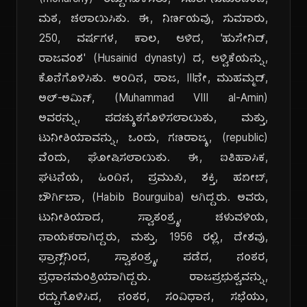
(monarchy) ರದ್ದುಗೊಳಿಸಲು, ಸರ್ವಾನುಮತದಿಂದ,
ಮತ, ಚಲಾಯಿಸಿತು. ಈ, ನಿರ್ಣಯವು, ಸುಮಾರು,
250, ವರ್ಷಗಳ, ಕಾಲ, ಆಳಿದ, 'ಹುಸೇನಿದ್,
ರಾಜವಂಶ' (Husainid dynasty) ದ, ಆಳ್ವಿಕೆಯನ್ನು,
ಕೊನೆಗೊಳಿಸಿತು. ಅಂದಿನ, ರಾಜ, IIIನೇ, ಮುಹಮ್ಮದ್,
ಅಲ್-ಅಮಿನ್, (Muhammad VIII al-Amin)
ಅವರನ್ನು, ಪದಚ್ಯುತಗೊಳಿಸಲಾಯಿತು, ಮತ್ತು,
ಟುನೀಶಿಯಾವನ್ನು, ಒಂದು, ಗಣರಾಜ್ಯ, (republic)
ವೆಂದು, ಘೋಷಿಸಲಾಯಿತು. ಈ, ಐತಿಹಾಸಿಕ,
ಘಟನೆಯ, ಹಿಂದಿನ, ಪ್ರಮುಖ, ಶಕ್ತಿ, ಹಬೀಬ್,
ಬೌರ್ಗಿಬಾ, (Habib Bourguiba) ಆಗಿದ್ದರು. ಅವರು,
ಟುನೀಶಿಯಾದ, ಸ್ವಾತಂತ್ರ್ಯ, ಚಳುವಳಿಯ,
ನಾಯಕರಾಗಿದ್ದರು, ಮತ್ತು, 1956 ರಲ್ಲಿ, ದೇಶವು,
ಫ್ರಾನ್ಸ್‌ನಿಂದ, ಸ್ವಾತಂತ್ರ್ಯ, ಪಡೆದ, ನಂತರ,
ಪ್ರಧಾನಮಂತ್ರಿಯಾಗಿದ್ದರು. ರಾಜಪ್ರಭುತ್ವವನ್ನು,
ರದ್ದುಗೊಳಿಸಿದ, ನಂತರ, ಸಂವಿಧಾನ, ಸಭೆಯು,