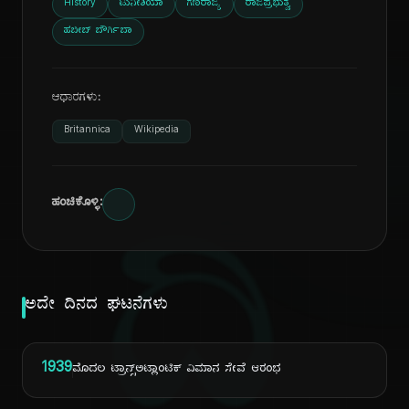
History
ಟುನೀಶಿಯಾ
ಗಣರಾಜ್ಯ
ರಾಜಪ್ರಭುತ್ವ
ಹಬೀಬ್ ಬೌರ್ಗಿಬಾ
ಆಧಾರಗಳು:
Britannica
Wikipedia
ಹಂಚಿಕೊಳ್ಳಿ:
ದಿ
ಅದೇ ದಿನದ ಘಟನೆಗಳು
1939
ಮೊದಲ ಟ್ರಾನ್ಸ್‌ಅಟ್ಲಾಂಟಿಕ್ ವಿಮಾನ ಸೇವೆ ಆರಂಭ