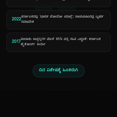
ದಿ
ಕರ್ನಾಟಕದಲ್ಲಿ 'ಭಾರತ್ ಜೋಡೋ ಯಾತ್ರೆ': ರಾಯಚೂರಿನಲ್ಲಿ ಬೃಹತ್
2022
ಸಮಾವೇಶ
ತಂಬಾಕು ಉತ್ಪನ್ನಗಳ ಮೇಲೆ 85% ಚಿತ್ರ ಸಹಿತ ಎಚ್ಚರಿಕೆ: ಕರ್ನಾಟಕ
2017
ಹೈಕೋರ್ಟ್ ತೀರ್ಪು
ದಿನ ವಿಶೇಷಕ್ಕೆ ಹಿಂತಿರುಗಿ