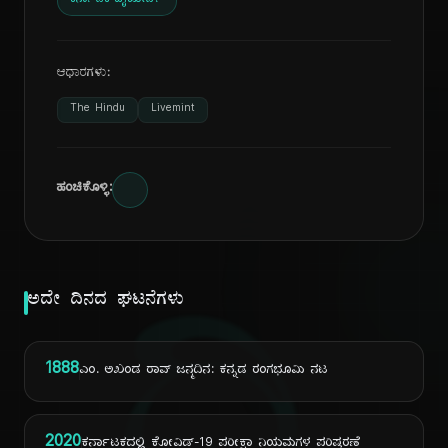
ಕರ್ನಾಟಕ ಹೈಕೋರ್ಟ್
ಆಧಾರಗಳು:
The Hindu
Livemint
ಹಂಚಿಕೊಳ್ಳಿ:
ಅದೇ ದಿನದ ಘಟನೆಗಳು
1888
ಎಂ. ಅಖಂಡ ರಾವ್ ಜನ್ಮದಿನ: ಕನ್ನಡ ರಂಗಭೂಮಿ ನಟ
2020
ಕರ್ನಾಟಕದಲ್ಲಿ ಕೋವಿಡ್-19 ಪರೀಕ್ಷಾ ನಿಯಮಗಳ ಪರಿಷ್ಕರಣೆ