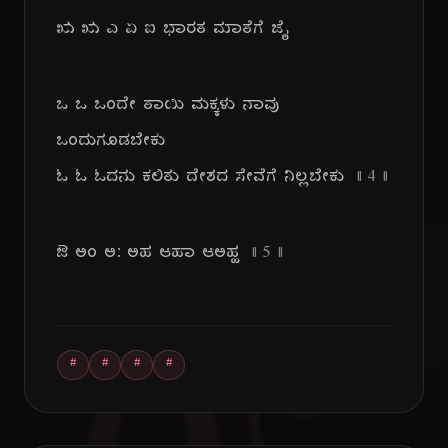
ಋ ಋ ಎ ಏ ಐ ಭಾರತ ಮಾತೆಗೆ ಜೈ
ಒ ಒ ಒಂದೇ ತಾಯಿ ಮಕ್ಕಳು ನಾವು
ಒಂದುಗೂಡಬೇಕು
ಓ ಓ ಓದನು ಕಲಿತು ದೇಶದ ಸೇವೆಗೆ ನಿಲ್ಲಬೇಕು
|| ೪ ||
ಔ ಅಂ ಅ: ಅಹ ಆಹಾ ಆಅಹ್ಹ
|| ೫ ||
#
#
#
#