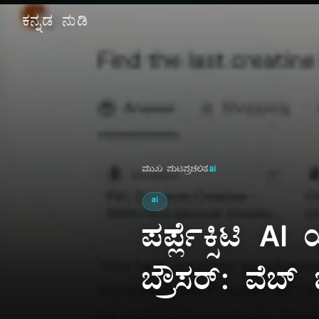
ಕನ್ನಡ ನುಡಿ
ಮುಖ ಪುಟ
ಪ್ರಚಲಿತ
ai
ai
ಪರ್ಪ್ಲೆಕ್ಸಿಟಿ 
ಬ್ರೌಸರ್: ವೆಬ್ ಬ