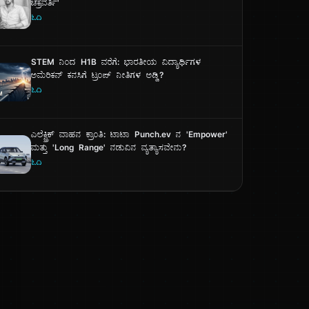
ಚಕ್ರವರ್ತಿ'
ಓದಿ
STEM ನಿಂದ H1B ವರೆಗೆ: ಭಾರತೀಯ ವಿದ್ಯಾರ್ಥಿಗಳ
ಅಮೆರಿಕನ್ ಕನಸಿಗೆ ಟ್ರಂಪ್ ನೀತಿಗಳ ಅಡ್ಡಿ?
ಓದಿ
ಎಲೆಕ್ಟ್ರಿಕ್ ವಾಹನ ಕ್ರಾಂತಿ: ಟಾಟಾ Punch.ev ನ 'Empower'
ಮತ್ತು 'Long Range' ನಡುವಿನ ವ್ಯತ್ಯಾಸವೇನು?
ಓದಿ