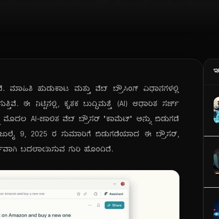
ಇ
ಿದೆ. ಮಾಹಿತಿ ಹುಡುಕಾಟ ಮತ್ತು ವೆಬ್ ಬ್ರೌಸಿಂಗ್ ವಿಧಾನಗಳಲ್ಲಿ
ೆ. ಈ ನಿಟ್ಟಿನಲ್ಲಿ, ಕೃತಕ ಬುದ್ಧಿಮತ್ತೆ (AI) ಆಧಾರಿತ ಸರ್ಚ್
ತನ್ನ ಮೊದಲ AI-ಚಾಲಿತ ವೆಬ್ ಬ್ರೌಸರ್ "ಕಾಮೆಟ್" ಅನ್ನು ಬಿಡುಗಡೆ
ಜುಲೈ 9, 2025 ರ ಸುಮಾರಿಗೆ ಬಿಡುಗಡೆಯಾದ ಈ ಬ್ರೌಸರ್,
್ಣವಾಗಿ ಬದಲಾಯಿಸುವ ಗುರಿ ಹೊಂದಿದೆ.