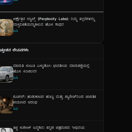
ಓದಿ
ಪರ್ಪ್ಲೆಕ್ಸಿಟಿ ಲ್ಯಾಬ್ಸ್ (Perplexity Labs): ನಿಮ್ಮ ಕಲ್ಪನೆಗಳನ್ನು
ವಾಸ್ತವಿಕತೆಯನ್ನಾಗಿಸುವ ಹೊಸ ಸಾಧನ
ಓದಿ
ಇತ್ತೀಚಿನ ಲೇಖನಗಳು
ಮಾರುತಿ ಸುಜುಕಿ ಎಸ್ಕುಡೋ: ಭಾರತೀಯ ಮಾರುಕಟ್ಟೆಯಲ್ಲಿ
ಹೊಸ ಸಂಚಲನ!
ಓದಿ
ಗೂಗಲ್: ಹುಡುಕಾಟದ ಹುಟ್ಟು ಮತ್ತು ಗ್ಯಾರೇಜ್‌ನಿಂದ ಜಾಗತಿಕ
ಪಯಣದ ಆರಂಭ
ಓದಿ
ಕಿಚ್ಚ ಸುದೀಪ್ ಜನ್ಮದಿನ: ಕನ್ನಡ ಚಿತ್ರರಂಗದ 'ಅಭಿನಯ