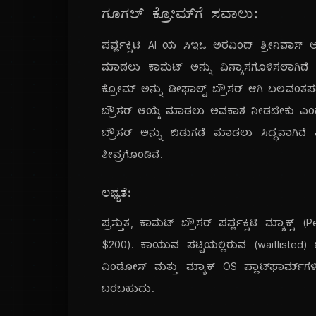
ಗೂಗಲ್ ಕ್ರೋಮ್‌ಗೆ ಸವಾಲು:
ಪರ್ಪ್ಲೆಕ್ಸಿಟಿ AI ಯ ಸಿಇಒ ಅರವಿಂದ್ ಶ್ರೀನಿವಾ
ಮಾಡಲು ಕಾಮೆಟ್ ಅನ್ನು ವಿನ್ಯಾಸಗೊಳಿಸಲಾಗಿದೆ ಎ
ಕ್ರೋಮ್ ಅನ್ನು ಡೀಫಾಲ್ಟ್ ಬ್ರೌಸರ್ ಆಗಿ ಬಲವಂತಪಡಿಸ
ಬ್ರೌಸರ್ ಆಯ್ಕೆ ಮಾಡಲು ಅವಕಾಶ ನೀಡಬೇಕು ಎಂದು 
ಬ್ರೌಸರ್ ಅನ್ನು ಬಿಡುಗಡೆ ಮಾಡಲು ಸಿದ್ಧವಾಗಿದ
ತೀವ್ರಗೊಂಡಿವೆ.
ಲಭ್ಯತೆ:
ಪ್ರಸ್ತುತ, ಕಾಮೆಟ್ ಬ್ರೌಸರ್ ಪರ್ಪ್ಲೆಕ್ಸಿಟಿ ಮ್ಯಾಕ್
$200). ಕಾಯುವ ಪಟ್ಟಿಯಲ್ಲಿರುವ (waitlisted
ವಿಂಡೋಸ್ ಮತ್ತು ಮ್ಯಾಕ್ OS ಪ್ಲಾಟ್‌ಫಾರ್ಮ್‌ಗಳಿ
ಬರಬಹುದು.