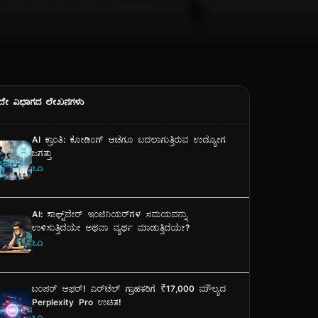
ದೇ ವಿಭಾಗದ ಲೇಖನಗಳು
AI ಕ್ರಾಂತಿ: ಕೋಡಿಂಗ್ ಆಚೆಗೂ ಬದಲಾಗುತ್ತಿರುವ ಉದ್ಯೋಗ
ಜಗತ್ತು
ಓದಿ
AI: ಸಾಫ್ಟ್‌ವೇರ್ ಇಂಜಿನಿಯರ್‌ಗಳ ಸಮಯವನ್ನು
ಉಳಿಸುತ್ತಿದೆಯೇ ಅಥವಾ ವ್ಯರ್ಥ ಮಾಡುತ್ತಿದೆಯೇ?
ಓದಿ
ಬಂಪರ್ ಆಫರ್! ಏರ್‌ಟೆಲ್ ಗ್ರಾಹಕರಿಗೆ ₹17,000 ಮೌಲ್ಯದ
Perplexity Pro ಉಚಿತ!