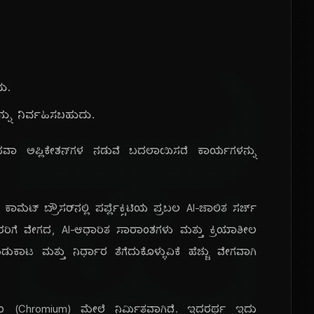
ಪ್ರ
ು.
ನ್ನು ನಿರ್ವಹಿಸಬಹುದು.
ಾ ಅಪ್ಲಿಕೇಶನ್‌ಗಳ ನಡುವೆ ಬದಲಾಯಿಸದೆ ಕಾರ್ಯಗಳನ್ನು
ಕಾಮೆಟ್ ಬ್ರೌಸರ್‌ನಲ್ಲಿ ಪರ್ಪ್ಲೆಕ್ಸಿಟಿಯ ಪ್ರಬಲ AI-ಚಾಲಿತ ಸರ್ಚ್
ಾರರಿಗೆ ವೇಗದ, AI-ಆಧಾರಿತ ಸಾರಾಂಶಗಳು ಮತ್ತು ಕ್ರಿಯಾಶೀಲ
ುಕಾಟ ಮತ್ತು ನಿರ್ಧಾರ ತೆಗೆದುಕೊಳ್ಳುವಿಕೆ ಹೆಚ್ಚು ವೇಗವಾಗಿ
(Chromium) ಮೇಲೆ ನಿರ್ಮಿತವಾಗಿದೆ. ಇದರರ್ಥ ಇದು