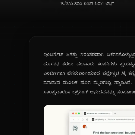
16/07/2025
2 ನಿಮಿಷ ಓದು
1 ಟ್ಯಾಗ್
ಇಂಟರ್ನೆಟ್ ಜಗತ್ತು ನಿರಂತರವಾಗಿ ವಿಕಸನಗೊಳ್ಳುತ್ತ
ಹೊಸತನ ತರಲು ಹಲವಾರು ಕಂಪನಿಗಳು ಪ್ರಯತ್ನಿಸುತ್ತಿವ
ಎಂಜಿನ್‌ಗಾಗಿ ಹೆಸರುವಾಸಿಯಾದ ಪರ್ಪ್ಲೆಕ್ಸಿಟಿ AI, 
ಮಾಡುವ ಮೂಲಕ ಹೊಸ ಮೈಲಿಗಲ್ಲು ಸ್ಥಾಪಿಸಿದೆ. 
ಸಾಂಪ್ರದಾಯಿಕ ಬ್ರೌಸಿಂಗ್ ಅನುಭವವನ್ನು ಸಂಪೂರ