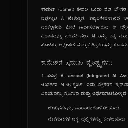
ಕಾಮೆಟ್ (Comet) ಕೇವಲ ಒಂದು ವೆಬ್ ಬ್ರೌಸರ್
ಪರ್ಪ್ಲೆಕ್ಸಿಟಿ AI ಹೇಳುತ್ತದೆ. 'ನ್ಯಾವಿಗೇಷನ್‌ನ
ಪರಿಕಲ್ಪನೆಯ ಮೇಲೆ ನಿರ್ಮಿಸಲಾಗಿರುವ ಈ ಬ್ರೌ
ವಿಧಾನವನ್ನು ಪರಿವರ್ತಿಸಲು AI ಅನ್ನು ತನ್ನ 
ಹೊಳಪು, ಅನ್ವೇಷಣೆ ಮತ್ತು ವಿಶಿಷ್ಟತೆಯನ್ನು ಸೂಚಿಸುತ್ತದ
ಕಾಮೆಟ್‌ನ ಪ್ರಮುಖ ವೈಶಿಷ್ಟ್ಯಗಳು:
1.
ಸಮಗ್ರ AI ಸಹಾಯಕ (Integrated AI Assis
ಅಂತರ್ಗತ AI ಅಸಿಸ್ಟೆಂಟ್. ಇದು ಬ್ರೌಸರ್‌ನ ಸೈಡ್‌ಬ
ವಿಷಯವನ್ನು ಗ್ರಹಿಸುವ ಮತ್ತು ಅರ್ಥಮಾಡಿಕೊಳ್ಳ
ಲೇಖನಗಳನ್ನು ಸಾರಾಂಶಗೊಳಿಸಬಹುದು.
ವೆಬ್‌ಪುಟಗಳ ಬಗ್ಗೆ ಪ್ರಶ್ನೆಗಳನ್ನು ಕೇಳಬಹುದು.