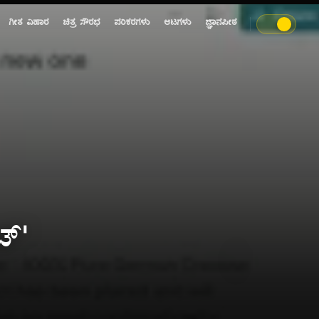
ಗೀತ ವಿಹಾರ
ಚಿತ್ರ ಸೌರಭ
ಪರಿಕರಗಳು
ಆಟಗಳು
ಜ್ಞಾನಪೀಠ
ಟ್'