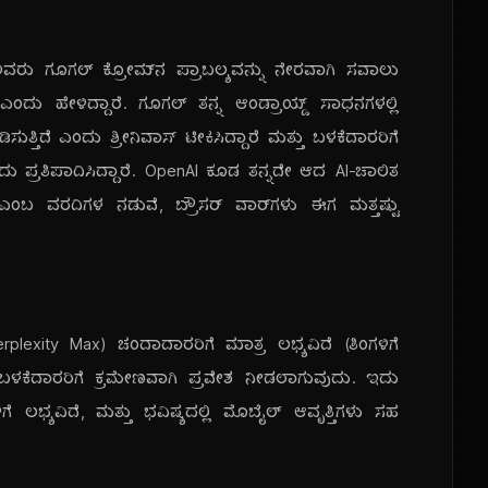
ಸ್ ಅವರು ಗೂಗಲ್ ಕ್ರೋಮ್‌ನ ಪ್ರಾಬಲ್ಯವನ್ನು ನೇರವಾಗಿ ಸವಾಲು
ಂದು ಹೇಳಿದ್ದಾರೆ. ಗೂಗಲ್ ತನ್ನ ಆಂಡ್ರಾಯ್ಡ್ ಸಾಧನಗಳಲ್ಲಿ
ುತ್ತಿದೆ ಎಂದು ಶ್ರೀನಿವಾಸ್ ಟೀಕಿಸಿದ್ದಾರೆ ಮತ್ತು ಬಳಕೆದಾರರಿಗೆ
ಪ್ರತಿಪಾದಿಸಿದ್ದಾರೆ. OpenAI ಕೂಡ ತನ್ನದೇ ಆದ AI-ಚಾಲಿತ
ೆ ಎಂಬ ವರದಿಗಳ ನಡುವೆ, ಬ್ರೌಸರ್ ವಾರ್‌ಗಳು ಈಗ ಮತ್ತಷ್ಟು
ಸ್ (Perplexity Max) ಚಂದಾದಾರರಿಗೆ ಮಾತ್ರ ಲಭ್ಯವಿದೆ (ತಿಂಗಳಿಗೆ
) ಬಳಕೆದಾರರಿಗೆ ಕ್ರಮೇಣವಾಗಿ ಪ್ರವೇಶ ನೀಡಲಾಗುವುದು. ಇದು
ಗೆ ಲಭ್ಯವಿದೆ, ಮತ್ತು ಭವಿಷ್ಯದಲ್ಲಿ ಮೊಬೈಲ್ ಆವೃತ್ತಿಗಳು ಸಹ