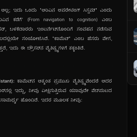
 ಅಲ್ಲ; ಇದು ಒಂದು "ಅರಿವಿನ ಆಪರೇಟಿಂಗ್ ಸಿಸ್ಟಮ್" ಎಂದು
ಿಂದ ಅರಿವಿನ ಕಡೆಗೆ' (From navigation to cognition) ಎಂಬ
ಸರ್, ಬಳಕೆದಾರರು ಇಂಟರ್ನೆಟ್‌ನೊಂದಿಗೆ ಸಂವಹನ ನಡೆಸುವ
ಮೂಲದಲ್ಲಿಯೇ ಸಂಯೋಜಿಸಿದೆ. "ಕಾಮೆಟ್" ಎಂಬ ಹೆಸರು ವೇಗ,
ೆ, ಇದು ಈ ಬ್ರೌಸರ್‌ನ ವೈಶಿಷ್ಟ್ಯಗಳಿಗೆ ತಕ್ಕಂತಿದೆ.
tant):
ಕಾಮೆಟ್‌ನ ಅತ್ಯಂತ ಪ್ರಮುಖ ವೈಶಿಷ್ಟ್ಯವೆಂದರೆ ಅದರ
ಾರ್‌ನಲ್ಲಿ ಇದ್ದು, ನೀವು ವೀಕ್ಷಿಸುತ್ತಿರುವ ಯಾವುದೇ ವೆಬ್‌ಪುಟದ
ುವ ಸಾಮರ್ಥ್ಯ ಹೊಂದಿದೆ. ಇದರ ಮೂಲಕ ನೀವು: