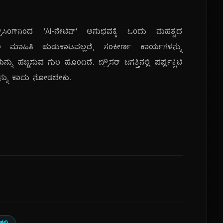
ಸಿಂಗ್‌ನಿಂದ 'AI-ನೇಟಿವ್' ಅನುಭವಕ್ಕೆ ಒಂದು ಮಹತ್ವದ
 ಮಾಹಿತಿ ಹುಡುಕಾಟವಲ್ಲದೆ, ಸಂಕೀರ್ಣ ಕಾರ್ಯಗಳನ್ನು
ಚ್ಚಿಸುವ ಗುರಿ ಹೊಂದಿದೆ. ಬ್ರೌಸರ್ ಜಗತ್ತಿನಲ್ಲಿ ಪರ್ಪ್ಲೆಕ್ಸಿಟಿ
ದನ್ನು ಕಾದು ನೋಡಬೇಕು.