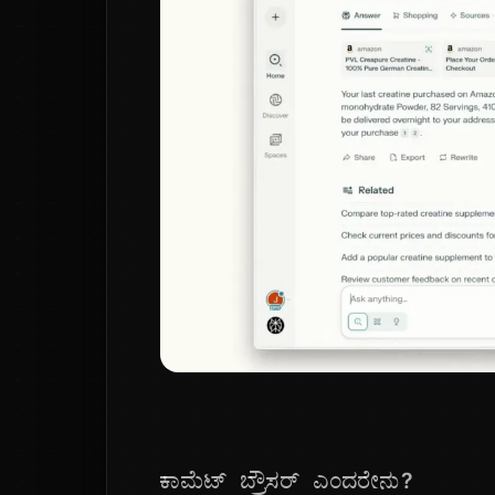
ಕಾಮೆಟ್ ಬ್ರೌಸರ್ ಎಂದರೇನು?