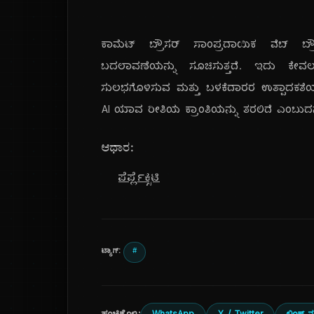
ಕಾಮೆಟ್ ಬ್ರೌಸರ್ ಸಾಂಪ್ರದಾಯಿಕ ವೆಬ್ ಬ್ರೌ
ಬದಲಾವಣೆಯನ್ನು ಸೂಚಿಸುತ್ತದೆ. ಇದು ಕೇವಲ
ಸುಲಭಗೊಳಿಸುವ ಮತ್ತು ಬಳಕೆದಾರರ ಉತ್ಪಾದಕತೆಯನ್ನು ಹೆ
AI ಯಾವ ರೀತಿಯ ಕ್ರಾಂತಿಯನ್ನು ತರಲಿದೆ ಎಂಬು
ಆಧಾರ:
ಪೆರ್ಪ್ಲೆಕ್ಸಿಟಿ
ಟ್ಯಾಗ್:
#